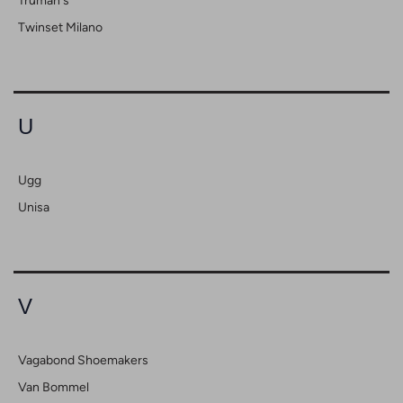
Truman's
Twinset Milano
U
Ugg
Unisa
V
Vagabond Shoemakers
Van Bommel