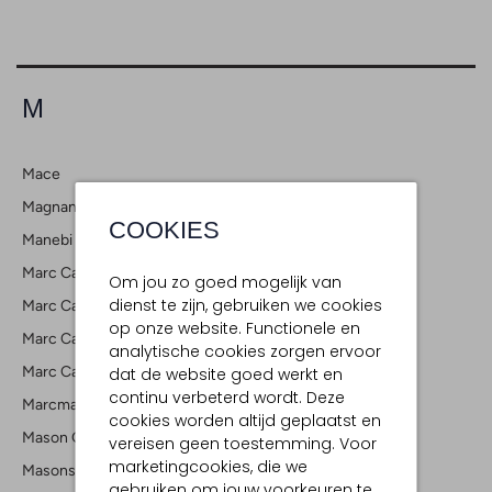
M
Mace
Magnanni
COOKIES
Manebi
Marc Cain Collection
Om jou zo goed mogelijk van
dienst te zijn, gebruiken we cookies
Marc Cain Essentials
op onze website. Functionele en
Marc Cain Glam
analytische cookies zorgen ervoor
Marc Cain Pants
dat de website goed werkt en
continu verbeterd wordt. Deze
Marcmarcs
cookies worden altijd geplaatst en
Mason Garments
vereisen geen toestemming. Voor
marketingcookies, die we
Masons
gebruiken om jouw voorkeuren te