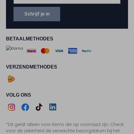
Schrijf je in
BETAALMETHODES
VERZENDMETHODES
VOLG ONS
Assem
Assem
Assem
Assem
*Dit geldt alleen voor items die op voorraad zijn. Check
Instagram
Facebook
TikTok
LinkedIn
voor de zekerheid de verwachte bezorgdatum bij het