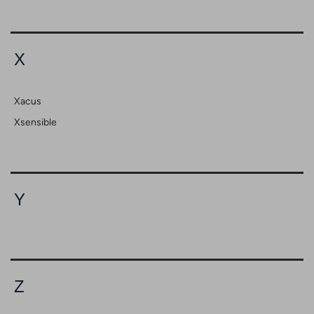
X
Xacus
Xsensible
Y
Z