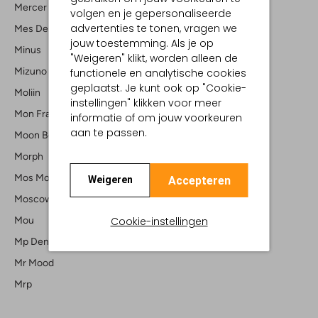
Mercer Amsterdam
volgen en je gepersonaliseerde
advertenties te tonen, vragen we
Mes Demoiselles
jouw toestemming. Als je op
Minus
"Weigeren" klikt, worden alleen de
Mizuno
functionele en analytische cookies
geplaatst. Je kunt ook op "Cookie-
Moliin
instellingen" klikken voor meer
Mon Frac
informatie of om jouw voorkeuren
aan te passen.
Moon Boot
Morph
Mos Mosh
Accepteren
Weigeren
Moscow
Cookie-instellingen
Mou
Mp Denmark
Mr Mood
Mrp