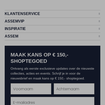
KLANTENSERVICE
ASSEMVIP
INSPIRATIE
ASSEM
MAAK KANS OP € 150,-
SHOPTEGOED
Ontvang als eerste exclusieve updates over de nieuwste
collecties, acties en events. Schrijf je in voor de
nieuwsbrief en maak kans op € 150,- shoptegoed.