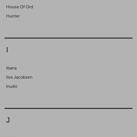
House Of Ord
Hunter
I
Ibana
Ilse Jacobsen
Inuikii
J