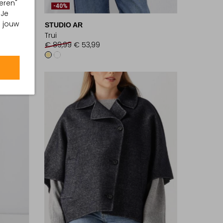
eren"
-40%
 Je
m jouw
STUDIO AR
Trui
€ 89,99
€ 53,99