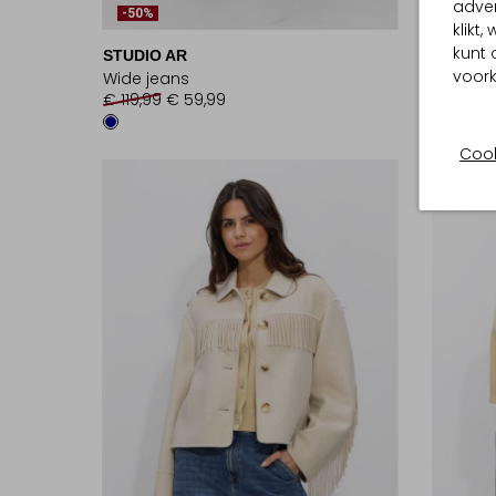
adver
-50%
-40%
klikt
kunt 
STUDIO AR
STUDIO
voork
Wide jeans
Korte b
€ 119,99
€ 59,99
€ 179,99
Cook