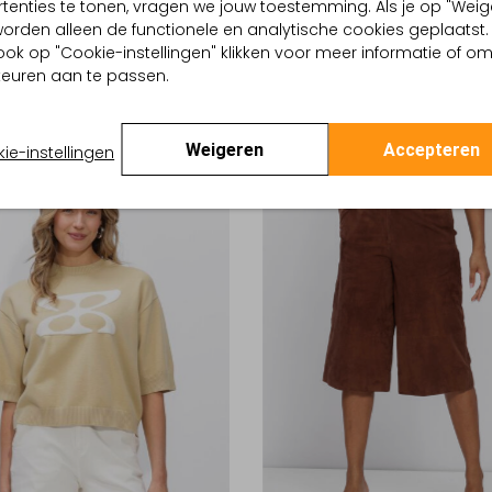
tenties te tonen, vragen we jouw toestemming. Als je op "Weig
-50%
, worden alleen de functionele en analytische cookies geplaatst.
ook op "Cookie-instellingen" klikken voor meer informatie of o
 AR
STUDIO AR
euren aan te passen.
roek
Spijkerjas
€ 107,99
€ 149,99
€ 74,99
Weigeren
Accepteren
ie-instellingen