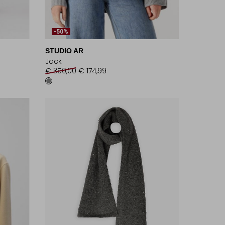
-50%
STUDIO AR
Jack
€ 350,00
€ 174,99