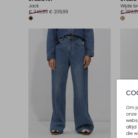
Jack
Wijde b
€ 349,99
€ 209,99
€ 399,9
CO
Om jo
onze 
websi
altij
die w