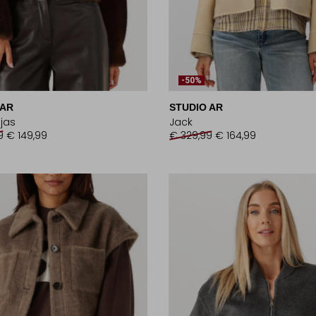
-50%
 AR
STUDIO AR
 jas
Jack
9
€ 149,99
€ 329,99
€ 164,99