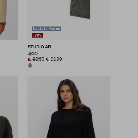
Laatste Maten
-30%
STUDIO AR
Sjaal
€ 89,99
€ 62,99