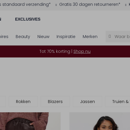
s standaard verzending*
Gratis 30 dagen retourneren*
N
EXCLUSIVES
ires
Beauty
Nieuw
Inspiratie
Merken
Tot 70% korting |
Shop nu
Rokken
Blazers
Jassen
Truien &