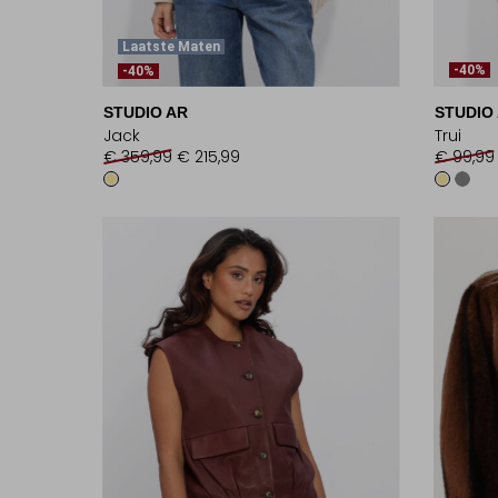
Laatste Maten
-40%
-40%
STUDIO AR
STUDIO
Jack
Trui
€ 359,99
€ 215,99
€ 99,99