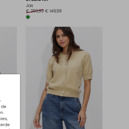
Jas
€ 299,99
€ 149,99
p
 de
en
ies,
eerde