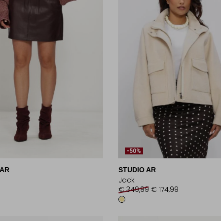
-50%
 AR
STUDIO AR
Jack
9
€ 349,99
€ 174,99