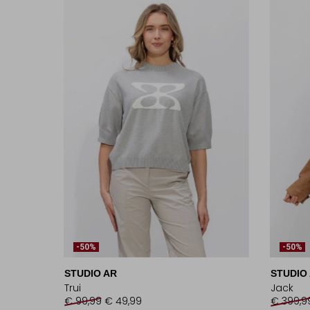
-50%
-50%
STUDIO AR
STUDIO
Trui
Jack
€ 99,99
€ 49,99
€ 399,9