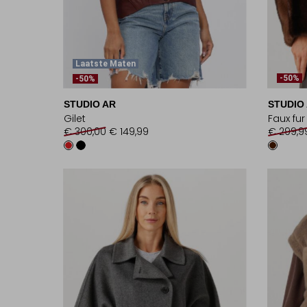
Laatste Maten
-50%
-50%
STUDIO AR
STUDIO
Gilet
Faux fur
€ 300,00
€ 149,99
€ 299,9