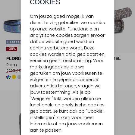
COOKIES
Om jou zo goed mogelijk van
dienst te zijn, gebruiken we cookies
op onze website. Functionele en
analytische cookies zorgen ervoor
dat de website goed werkt en
Laatste Items
Laatste Maten
continu verbeterd wordt. Deze
-30%
-30%
cookies worden altijd geplaatst en
FLORIS VAN BOMMEL
FLORIS VAN BOMMEL
vereisen geen toestemming. Voor
Riem
Riem
marketingcookies, die we
€ 89,99
€ 62,99
€ 89,99
€ 62,99
gebruiken om jouw voorkeuren te
+1
+1
volgen en je gepersonaliseerde
advertenties te tonen, vragen we
jouw toestemming. Als je op
"Weigeren" klikt, worden alleen de
functionele en analytische cookies
geplaatst. Je kunt ook op "Cookie-
instellingen" klikken voor meer
informatie of om jouw voorkeuren
aan te passen.