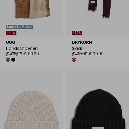
Laatste Maten
-20%
-50%
UGG
DRYKORN
Handschoenen
Sjaal
€ 179,95
€ 89,99
€ 99,99
€ 79,99