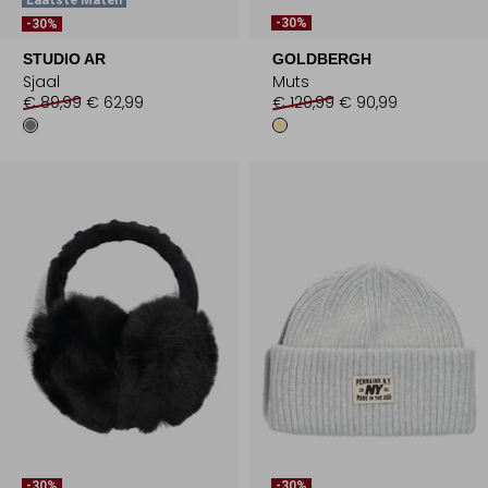
Laatste Maten
-30%
-30%
STUDIO AR
GOLDBERGH
Sjaal
Muts
€ 89,99
€ 62,99
€ 129,99
€ 90,99
-30%
-30%