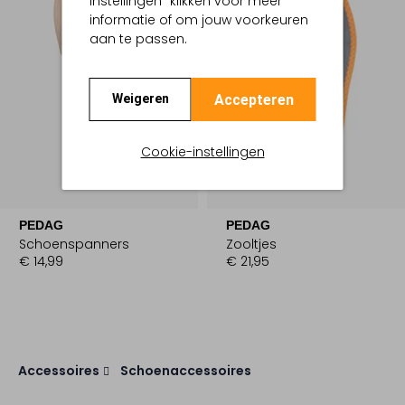
instellingen" klikken voor meer
informatie of om jouw voorkeuren
aan te passen.
Accepteren
Weigeren
Cookie-instellingen
Laatste Maten
PEDAG
PEDAG
Schoenspanners
Zooltjes
€ 14,99
€ 21,95
Accessoires
Schoenaccessoires