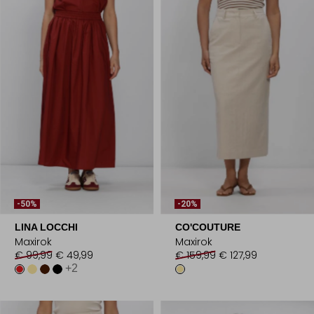
-50%
-20%
LINA LOCCHI
CO'COUTURE
Maxirok
Maxirok
€ 99,99
€ 49,99
€ 159,99
€ 127,99
+2