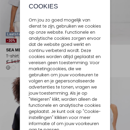
COOKIES
Om jou zo goed mogelijk van
dienst te zijn, gebruiken we cookies
op onze website. Functionele en
Laatste Maten
analytische cookies zorgen ervoor
-40%
-30%
dat de website goed werkt en
continu verbeterd wordt. Deze
SEA ME HAPPY
CAMBIO
T-shirt
Wide jeans
cookies worden altijd geplaatst en
€ 94,99
€ 65,99
€ 179,99
€ 107,99
vereisen geen toestemming. Voor
marketingcookies, die we
gebruiken om jouw voorkeuren te
volgen en je gepersonaliseerde
advertenties te tonen, vragen we
jouw toestemming. Als je op
"Weigeren" klikt, worden alleen de
functionele en analytische cookies
geplaatst. Je kunt ook op "Cookie-
instellingen" klikken voor meer
informatie of om jouw voorkeuren
aan te passen.