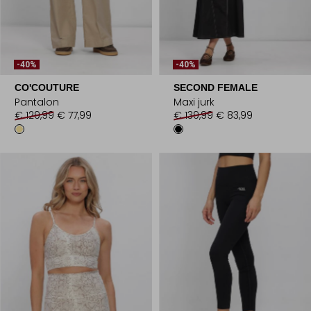
-40%
-40%
CO'COUTURE
SECOND FEMALE
Pantalon
Maxi jurk
€ 129,99
€ 77,99
€ 139,99
€ 83,99