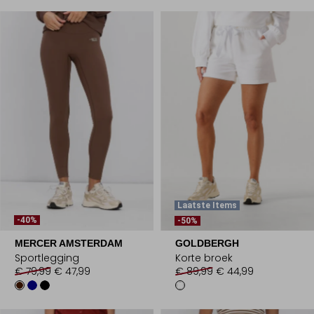
Laatste Items
-40%
-50%
MERCER AMSTERDAM
GOLDBERGH
Sportlegging
Korte broek
€ 79,99
€ 47,99
€ 89,99
€ 44,99