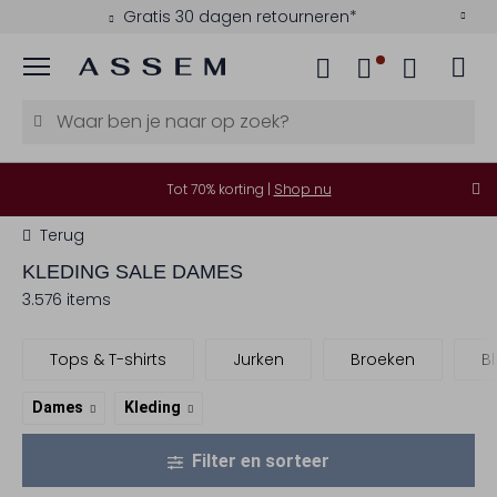
Betaal achteraf met Klarna
Menu
Tot 70% korting |
Shop nu
Terug
KLEDING SALE DAMES
3.576 items
Tops & T-shirts
Jurken
Broeken
B
Dames
Kleding
Filter en sorteer