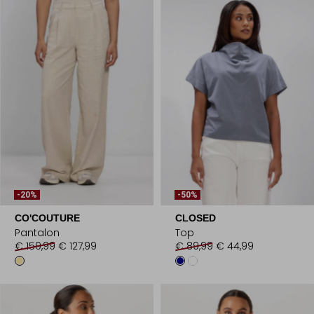
-20%
-50%
CO'COUTURE
CLOSED
Pantalon
Top
€ 159,99
€ 127,99
€ 89,99
€ 44,99