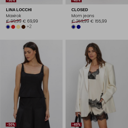
-30%
-40%
LINA LOCCHI
CLOSED
Maxirok
Mom jeans
€ 99,99
€ 69,99
€ 259,99
€ 155,99
+2
-50%
-40%