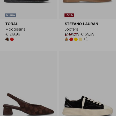
Nieuw
-50%
TORAL
STEFANO LAURAN
Mocassins
Loafers
€ 219,99
€ 139,99
€ 69,99
+1