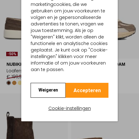
marketingcookies, die we
gebruiken om jouw voorkeuren te
volgen en je gepersonaliseerde
advertenties te tonen, vragen we
jouw toestemming. Als je op
"Weigeren" klikt, worden alleen de
functionele en analytische cookies
geplaatst. Je kunt ook op "Cookie-
-50%
instellingen" klikken voor meer
informatie of om jouw voorkeuren
NUBIKK
MERCER AMSTERDAM
aan te passen.
Loafers
Lage sneakers
€ 199,99
€ 99,99
€ 169,99
Accepteren
Weigeren
Cookie-instellingen