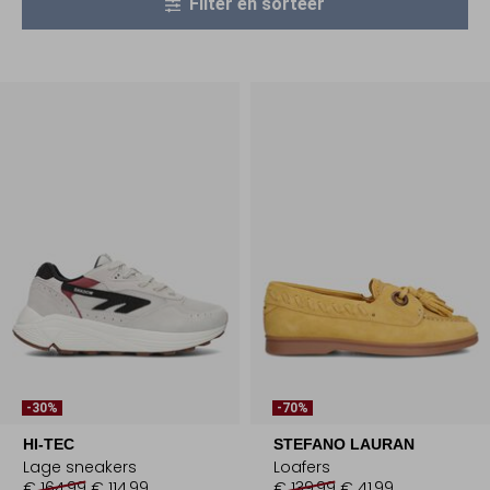
Filter en sorteer
-30%
-70%
HI-TEC
STEFANO LAURAN
Lage sneakers
Loafers
€ 164,99
€ 114,99
€ 139,99
€ 41,99