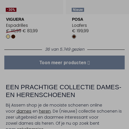
-30%
Nieuw
VIGUERA
POSA
Espadrilles
Loafers
€ 119,99
€ 83,99
€ 199,99
36 van 5.749 gezien
Toon meer producten
EEN PRACHTIGE COLLECTIE DAMES-
EN HERENSCHOENEN
Bij Assem shop je de mooiste schoenen online
voor
dames
en
heren
. De (nieuwe) collectie schoenen is
zeer uitgebreid en daarmee interessant voor
zowel dames als heren. Of je nu op zoek bent