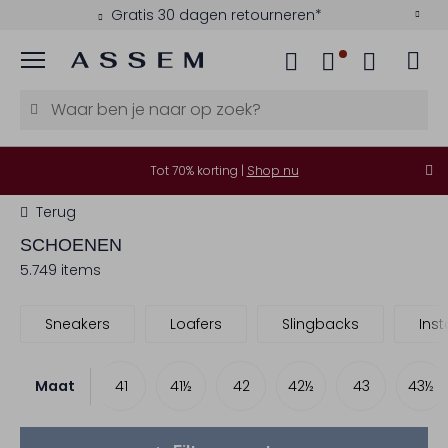
Gratis 30 dagen retourneren*
Menu
Tot 70% korting |
Shop nu
Terug
SCHOENEN
5.749 items
Sneakers
Loafers
Slingbacks
Ins
Maat
40
40½
41
41½
42
42½
43
43½