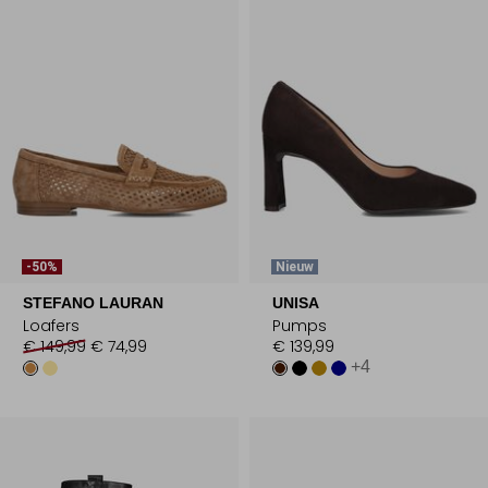
-50%
Nieuw
STEFANO LAURAN
UNISA
Loafers
Pumps
€ 149,99
€ 74,99
€ 139,99
+4