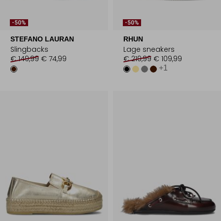
-50%
-50%
STEFANO LAURAN
RHUN
Slingbacks
Lage sneakers
€ 149,99
€ 74,99
€ 219,99
€ 109,99
+1