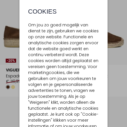
COOKIES
Om jou zo goed mogelijk van
dienst te zijn, gebruiken we cookies
op onze website. Functionele en
analytische cookies zorgen ervoor
dat de website goed werkt en
continu verbeterd wordt. Deze
cookies worden altijd geplaatst en
-20%
-20%
vereisen geen toestemming. Voor
VIGUERA
VIGUERA
marketingcookies, die we
Espadrilles
Sandalen met hak
gebruiken om jouw voorkeuren te
€ 119,99
€ 95,99
€ 99,99
€ 79,99
volgen en je gepersonaliseerde
advertenties te tonen, vragen we
jouw toestemming. Als je op
"Weigeren" klikt, worden alleen de
functionele en analytische cookies
geplaatst. Je kunt ook op "Cookie-
instellingen" klikken voor meer
informatie of om jouw voorkeuren