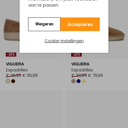
aan te passen.
Accepteren
Weigeren
Cookie-instellingen
-20%
-20%
VIGUERA
VIGUERA
Espadrilles
Espadrilles
€ 119,99
€ 95,99
€ 99,99
€ 79,99