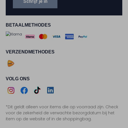
Schrijf je in
BETAALMETHODES
VERZENDMETHODES
VOLG ONS
Assem
Assem
Assem
Assem
*Dit geldt alleen voor items die op voorraad zijn. Check
Instagram
Facebook
TikTok
LinkedIn
voor de zekerheid de verwachte bezorgdatum bij het
item op de website of in de shoppingbag.