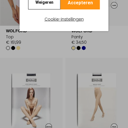
Accepteren
Weigeren
Cookie-instellingen
WOLFORD
WOLFORD
Top
Panty
€ 161,99
€ 34,50