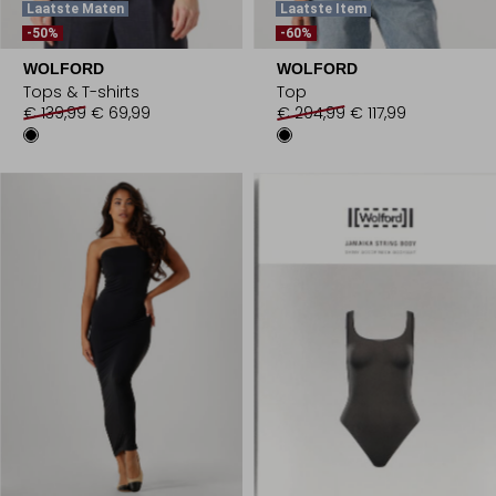
Laatste Maten
Laatste Item
-50%
-60%
WOLFORD
WOLFORD
Tops & T-shirts
Top
€ 139,99
€ 69,99
€ 294,99
€ 117,99