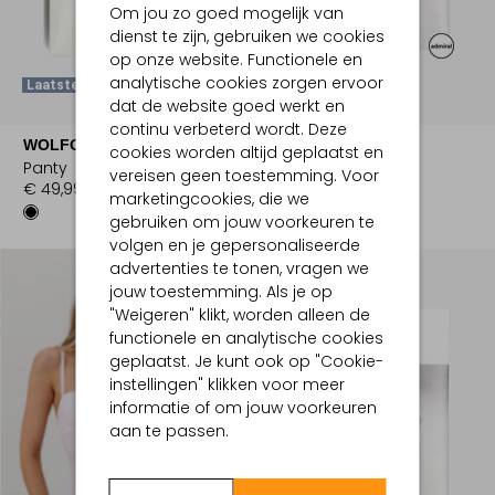
Om jou zo goed mogelijk van
dienst te zijn, gebruiken we cookies
op onze website. Functionele en
analytische cookies zorgen ervoor
Laatste Maten
dat de website goed werkt en
continu verbeterd wordt. Deze
WOLFORD
WOLFORD
cookies worden altijd geplaatst en
Panty
Panty
vereisen geen toestemming. Voor
€ 49,99
€ 34,50
marketingcookies, die we
gebruiken om jouw voorkeuren te
volgen en je gepersonaliseerde
advertenties te tonen, vragen we
jouw toestemming. Als je op
"Weigeren" klikt, worden alleen de
functionele en analytische cookies
geplaatst. Je kunt ook op "Cookie-
instellingen" klikken voor meer
informatie of om jouw voorkeuren
aan te passen.