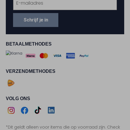
Schrijf je in
BETAALMETHODES
VERZENDMETHODES
VOLG ONS
Assem
Assem
Assem
Assem
*Dit geldt alleen voor items die op voorraad zijn. Check