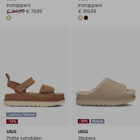
Instappers
Instappers
€ 159,99
€ 79,99
€ 169,99
Laatste Maten
-30%
Nieuw
-10%
UGG
UGG
Platte sandalen
Slippers