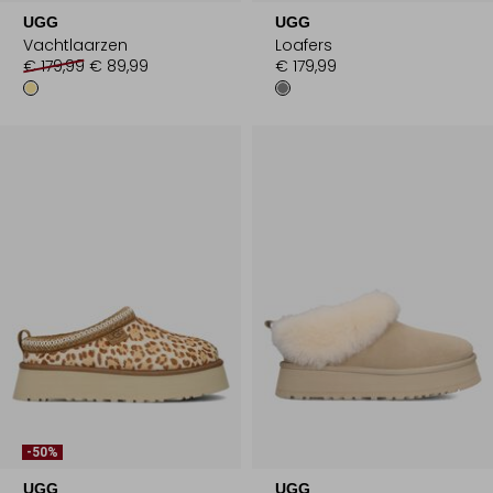
UGG
UGG
Vachtlaarzen
Loafers
€ 179,99
€ 89,99
€ 179,99
-50%
UGG
UGG