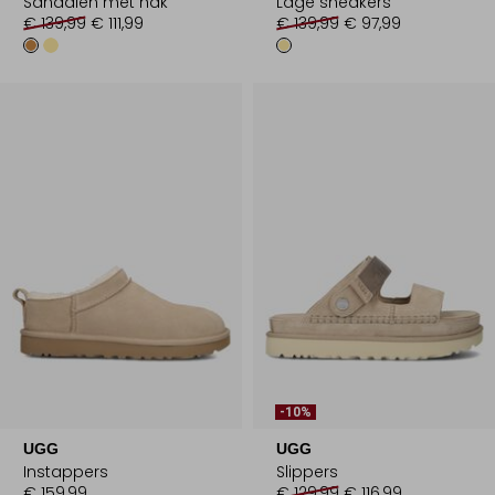
Sandalen met hak
Lage sneakers
€ 139,99
€ 111,99
€ 139,99
€ 97,99
-10%
UGG
UGG
Instappers
Slippers
€ 159,99
€ 129,99
€ 116,99