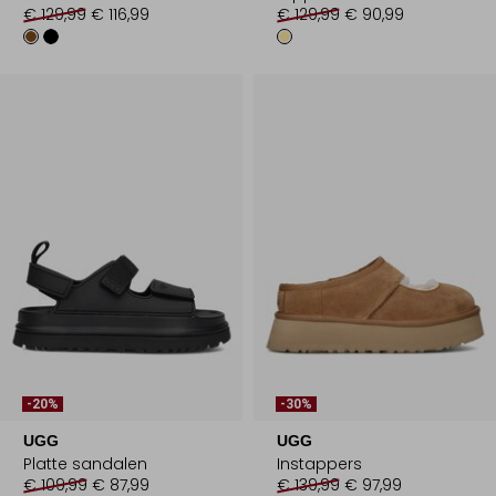
€ 129,99
€ 116,99
€ 129,99
€ 90,99
-20%
-30%
UGG
UGG
Platte sandalen
Instappers
€ 109,99
€ 87,99
€ 139,99
€ 97,99