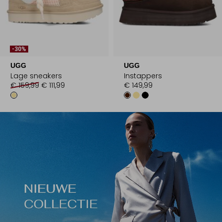
-30%
UGG
UGG
Lage sneakers
Instappers
€ 159,99
€ 111,99
€ 149,99