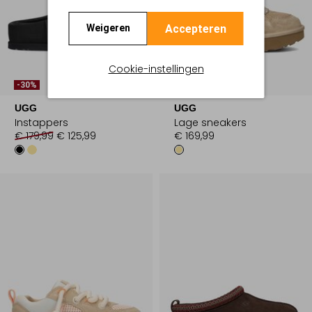
Accepteren
Weigeren
Cookie-instellingen
-30%
UGG
UGG
Instappers
Lage sneakers
€ 179,99
€ 125,99
€ 169,99