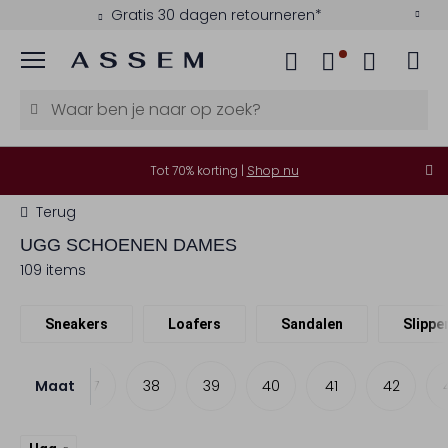
Betaal achteraf met Klarna
Menu
Tot 70% korting |
Shop nu
Terug
UGG
SCHOENEN DAMES
109 items
Sneakers
Loafers
Sandalen
Slippe
Maat
36
37
38
39
40
41
42