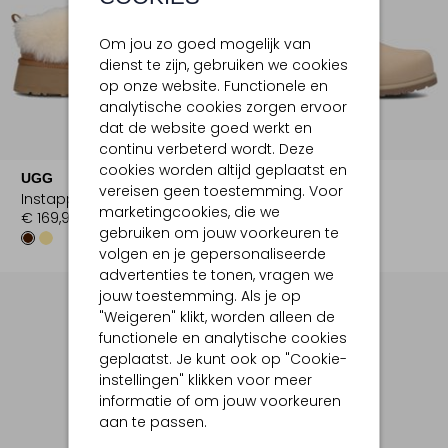
Om jou zo goed mogelijk van
dienst te zijn, gebruiken we cookies
op onze website. Functionele en
analytische cookies zorgen ervoor
dat de website goed werkt en
-30%
continu verbeterd wordt. Deze
cookies worden altijd geplaatst en
UGG
UGG
vereisen geen toestemming. Voor
Instappers
Instappers
marketingcookies, die we
€ 169,99
€ 179,99
€ 125,99
gebruiken om jouw voorkeuren te
volgen en je gepersonaliseerde
advertenties te tonen, vragen we
jouw toestemming. Als je op
"Weigeren" klikt, worden alleen de
functionele en analytische cookies
geplaatst. Je kunt ook op "Cookie-
instellingen" klikken voor meer
informatie of om jouw voorkeuren
aan te passen.