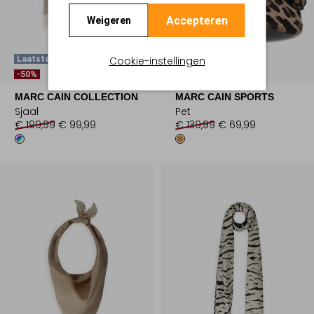
Accepteren
Weigeren
Cookie-instellingen
Laatste Maten
Laatste Items
-50%
-50%
MARC CAIN COLLECTION
MARC CAIN SPORTS
Sjaal
Pet
€ 199,99
€ 99,99
€ 139,99
€ 69,99