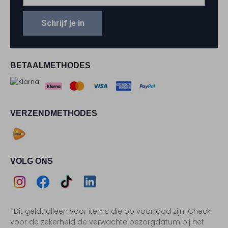
Schrijf je in
BETAALMETHODES
VERZENDMETHODES
VOLG ONS
Assem
Assem
Assem
Assem
*Dit geldt alleen voor items die op voorraad zijn. Check
Instagram
Facebook
TikTok
LinkedIn
voor de zekerheid de verwachte bezorgdatum bij het