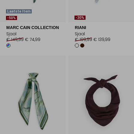
Laatste Item
-30%
-50%
MARC CAIN COLLECTION
RIANI
Sjaal
Sjaal
€ 149,99
€ 74,99
€ 199,99
€ 139,99