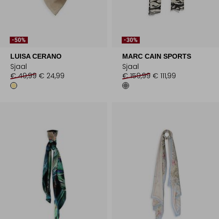
-50%
-30%
LUISA CERANO
MARC CAIN SPORTS
Sjaal
Sjaal
€ 49,99
€ 24,99
€ 159,99
€ 111,99