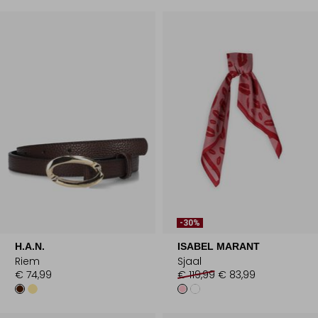
-30%
H.A.N.
ISABEL MARANT
Riem
Sjaal
€ 74,99
€ 119,99
€ 83,99