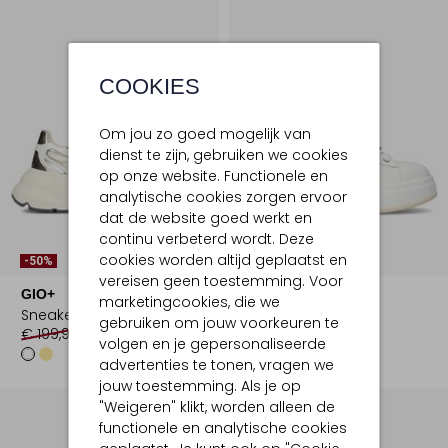
COOKIES
Om jou zo goed mogelijk van
dienst te zijn, gebruiken we cookies
op onze website. Functionele en
analytische cookies zorgen ervoor
dat de website goed werkt en
continu verbeterd wordt. Deze
cookies worden altijd geplaatst en
-50%
-50%
vereisen geen toestemming. Voor
GIO+
GIO+
marketingcookies, die we
Sneakers
Sneakers
gebruiken om jouw voorkeuren te
€ 199,99
€ 99,99
€ 199,99
€ 99,99
volgen en je gepersonaliseerde
advertenties te tonen, vragen we
jouw toestemming. Als je op
"Weigeren" klikt, worden alleen de
functionele en analytische cookies