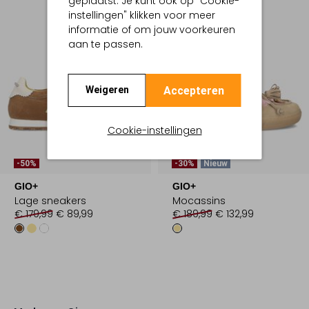
geplaatst. Je kunt ook op "Cookie-
instellingen" klikken voor meer
informatie of om jouw voorkeuren
aan te passen.
Accepteren
Weigeren
Cookie-instellingen
-50%
-30%
Nieuw
GIO+
GIO+
Lage sneakers
Mocassins
€ 179,99
€ 89,99
€ 189,99
€ 132,99