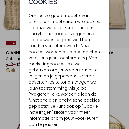
COOKIES
Om jou zo goed mogelijk van
dienst te zijn, gebruiken we cookies
op onze website. Functionele en
analytische cookies zorgen ervoor
dat de website goed werkt en
-30%
-20%
continu verbeterd wordt. Deze
cookies worden altijd geplaatst en
GIANNI CHIARINI
SMAAK AMSTERDAM
vereisen geen toestemming. Voor
Schoudertas
Schoudertas
marketingcookies, die we
€ 244,99
€ 170,99
€ 194,99
€ 155,99
gebruiken om jouw voorkeuren te
volgen en je gepersonaliseerde
advertenties te tonen, vragen we
jouw toestemming. Als je op
"Weigeren" klikt, worden alleen de
functionele en analytische cookies
geplaatst. Je kunt ook op "Cookie-
instellingen" klikken voor meer
informatie of om jouw voorkeuren
aan te passen.