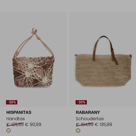
-30%
-30%
HISPANITAS
RABARANY
Handtas
Schoudertas
€ 129,99
€ 90,99
€ 194,99
€ 135,99