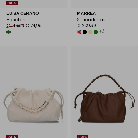
-50%
LUISA CERANO
MARREA
Handtas
Schoudertas
€ 149,99
€ 74,99
€ 209,99
+3
-50%
-50%