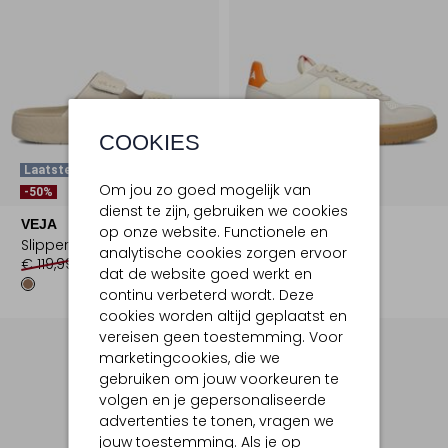
COOKIES
Laatste Item
Laatste Item
Om jou zo goed mogelijk van
-50%
-50%
dienst te zijn, gebruiken we cookies
VEJA
VEJA
op onze website. Functionele en
Slippers
Lage sneakers
analytische cookies zorgen ervoor
€ 119,99
€ 59,99
€ 179,99
€ 89,99
dat de website goed werkt en
continu verbeterd wordt. Deze
cookies worden altijd geplaatst en
vereisen geen toestemming. Voor
marketingcookies, die we
gebruiken om jouw voorkeuren te
volgen en je gepersonaliseerde
advertenties te tonen, vragen we
jouw toestemming. Als je op