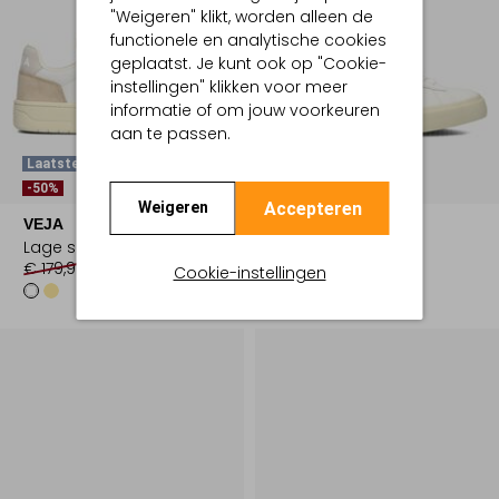
"Weigeren" klikt, worden alleen de
functionele en analytische cookies
geplaatst. Je kunt ook op "Cookie-
instellingen" klikken voor meer
informatie of om jouw voorkeuren
aan te passen.
Laatste Item
Laatste Item
-50%
-20%
Accepteren
Weigeren
VEJA
VEJA
Lage sneakers
Lage sneakers
€ 179,99
€ 89,99
€ 139,99
€ 111,99
Cookie-instellingen