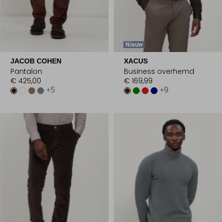
Nieuw
JACOB COHEN
XACUS
Pantalon
Business overhemd
€ 425,00
€ 169,99
+5
+9