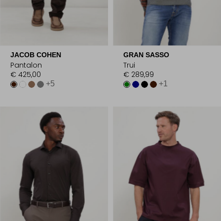
JACOB COHEN
GRAN SASSO
Pantalon
Trui
€ 425,00
€ 289,99
+5
+1