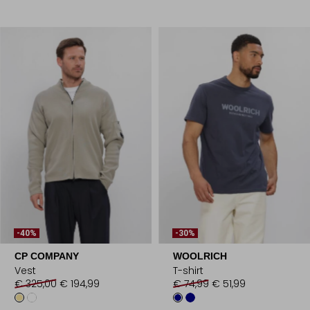
-40%
-30%
CP COMPANY
WOOLRICH
Vest
T-shirt
€ 325,00
€ 194,99
€ 74,99
€ 51,99