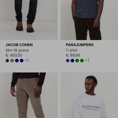
JACOB COHEN
PARAJUMPERS
Slim fit jeans
T-shirt
€ 450,00
€ 89,99
+1
+1