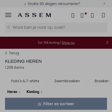
Kies zelf je bezorgmoment
Menu
Tot 70% korting |
Shop nu
Terug
KLEDING HEREN
1.208 items
Polo's & T-shirts
Zwembroeken
Broeken
Heren
Kleding
Filter en sorteer