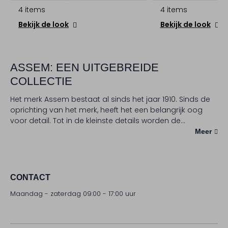
4 items
4 items
Bekijk de look
Bekijk de look
ASSEM: EEN UITGEBREIDE
COLLECTIE
Het merk Assem bestaat al sinds het jaar 1910. Sinds de
oprichting van het merk, heeft het een belangrijk oog
voor detail. Tot in de kleinste details worden de
producten met zorg ontworpen en geproduceerd.
Meer
Assem heeft een prachtige collectie
schoenen
en
kleding
. Van
sneakers
en
instappers
tot
enkellaarsjes
en
nette schoenen
. En van
broeken
en
pantalons
tot
truien
en
jassen
. Daarnaast ontbreken er ook geen leuke
CONTACT
accessoires zoals
tassen
in de collectie van Assem. Durf
Maandag - zaterdag 09:00 - 17:00 uur
de leukste combinaties te maken met je kleding en ga
voor je eigen nieuwe outfit met de schoenen van Assem.
Vergeet hierbij ook niet de
Sale-collectie
te bekijken. Deze
schoenen passen bijvoorbeeld bij stoere
jeans
of bij