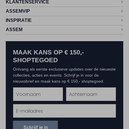
KLANTENSERVICE
jurken
. Maar ook in combinatie met skinny broeken.
ASSEMVIP
INSPIRATIE
ASSEM
MAAK KANS OP € 150,-
SHOPTEGOED
Ontvang als eerste exclusieve updates over de nieuwste
collecties, acties en events. Schrijf je in voor de
nieuwsbrief en maak kans op € 150,- shoptegoed.
Schrijf je in