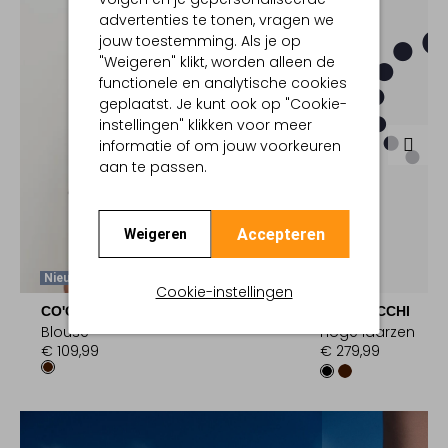
advertenties te tonen, vragen we
jouw toestemming. Als je op
"Weigeren" klikt, worden alleen de
functionele en analytische cookies
geplaatst. Je kunt ook op "Cookie-
instellingen" klikken voor meer
informatie of om jouw voorkeuren
aan te passen.
Accepteren
Weigeren
Nieuw
Nieuw
Cookie-instellingen
CO'COUTURE
LINA LOCCHI
Blouse
Hoge laarzen
€ 109,99
€ 279,99