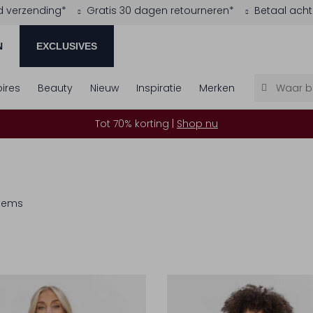
d verzending*
Gratis 30 dagen retourneren*
Betaal acht
N
EXCLUSIVES
ires
Beauty
Nieuw
Inspiratie
Merken
Tot 70% korting |
Shop nu
items