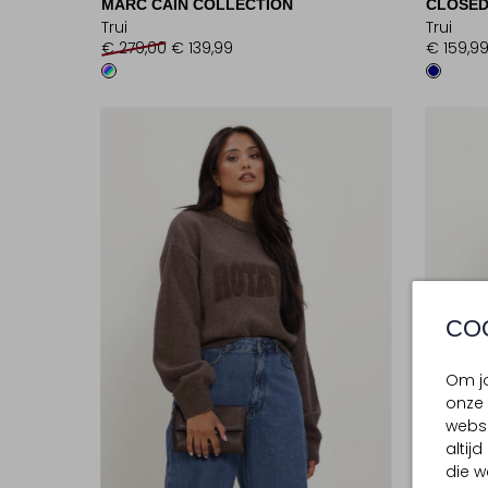
MARC CAIN COLLECTION
CLOSE
Trui
Trui
€ 279,00
€ 139,99
€ 159,9
CO
Om jo
onze 
websi
altij
die w