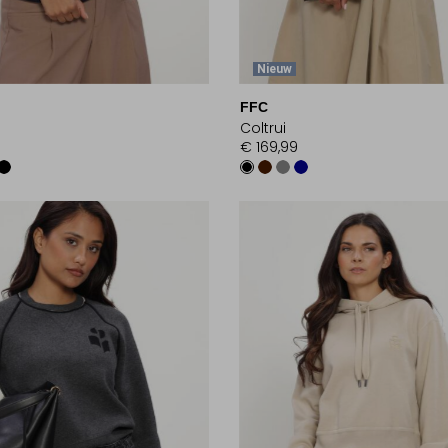
Nieuw
FFC
Coltrui
9
€ 169,99