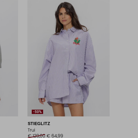
-50%
STIEGLITZ
Trui
€ 129,00
€ 64,99