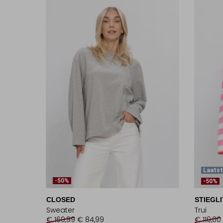
Laatst
-50%
-50%
CLOSED
STIEGLI
Sweater
Trui
€ 169,99
€ 84,99
€ 119,00