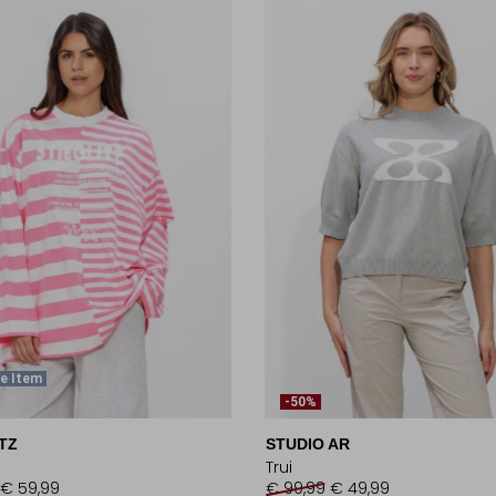
e Item
-50%
TZ
STUDIO AR
Trui
€ 59,99
€ 99,99
€ 49,99