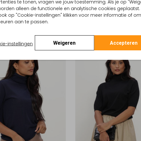
tenties te tonen, vragen we jouw toestemming. Als je op "Weig
Nieuw
, worden alleen de functionele en analytische cookies geplaatst.
ook op "Cookie-instellingen" klikken voor meer informatie of o
ING
CLOSED
euren aan te passen.
Sweater
€ 169,99
Weigeren
Accepteren
ie-instellingen