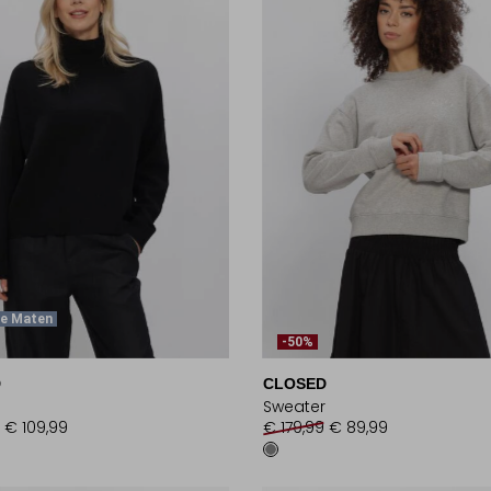
te Maten
-50%
D
CLOSED
Sweater
€ 109,99
€ 179,99
€ 89,99