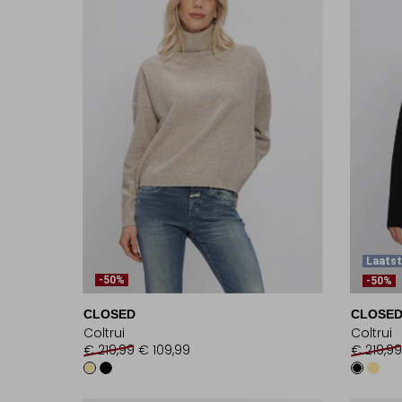
Laats
-50%
-50%
CLOSED
CLOSE
Coltrui
Coltrui
€ 219,99
€ 109,99
€ 219,99