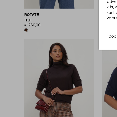
adver
klikt
kunt 
ROTATE
ANINE B
voork
Trui
Sweater
€ 260,00
€ 219,99
Cook