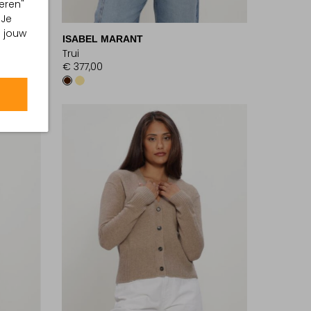
eren"
 Je
m jouw
ISABEL MARANT
Trui
€ 377,00