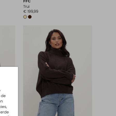
FFC
Trui
€ 199,99
p
 de
en
ies,
eerde