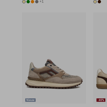
+1
Nieuw
-40%