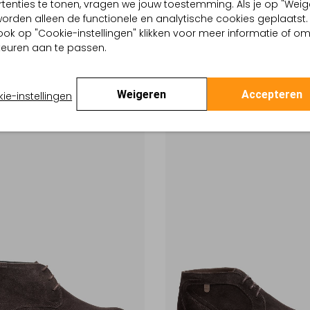
tenties te tonen, vragen we jouw toestemming. Als je op "Weig
, worden alleen de functionele en analytische cookies geplaatst.
-40%
ook op "Cookie-instellingen" klikken voor meer informatie of o
euren aan te passen.
 VAN BOMMEL
FLORIS VAN BOMMEL
Lage sneakers
9
€ 99,99
€ 259,99
€ 155,99
+1
Weigeren
Accepteren
ie-instellingen