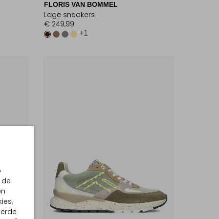
FLORIS VAN BOMMEL
Lage sneakers
€ 249,99
+1
p
 de
en
ies,
eerde