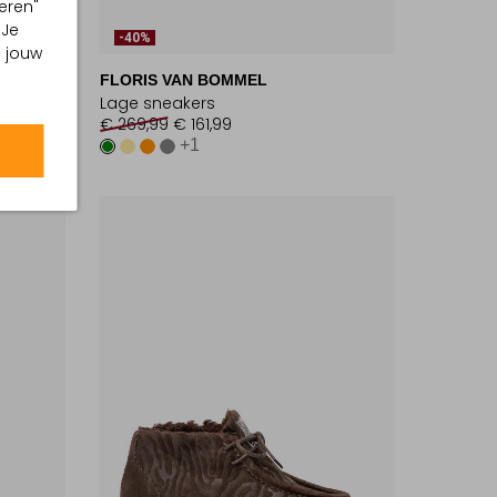
eren"
 Je
-40%
m jouw
FLORIS VAN BOMMEL
Lage sneakers
€ 269,99
€ 161,99
+1