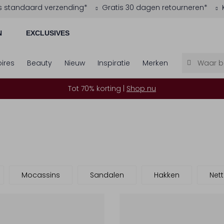
s standaard verzending*
Gratis 30 dagen retourneren*
N
EXCLUSIVES
ires
Beauty
Nieuw
Inspiratie
Merken
Tot 70% korting |
Shop nu
Mocassins
Sandalen
Hakken
Net