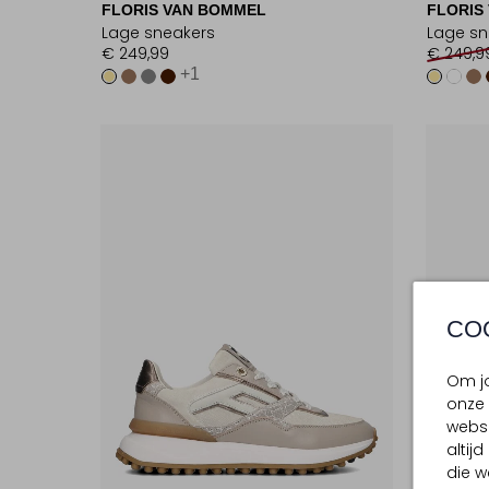
FLORIS VAN BOMMEL
FLORIS
Lage sneakers
Lage sn
€ 249,99
€ 249,9
+1
CO
Om jo
onze 
websi
altij
die w