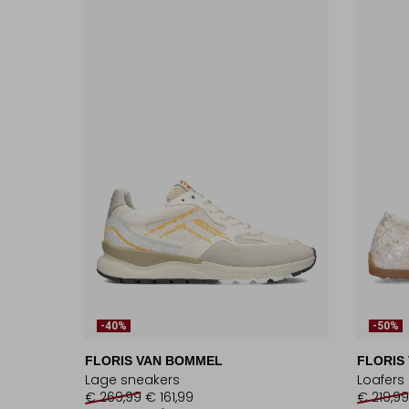
-40%
-50%
FLORIS VAN BOMMEL
FLORIS
Lage sneakers
Loafers
€ 269,99
€ 161,99
€ 219,99