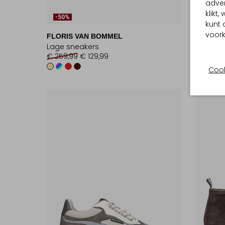
adver
klikt
-50%
-50%
kunt 
voork
FLORIS VAN BOMMEL
FLORIS
Lage sneakers
Loafers
€ 259,99
€ 129,99
€ 199,9
Cook