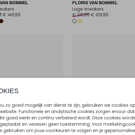
 VAN BOMMEL
FLORIS VAN BOMMEL
eakers
Lage sneakers
9
€ 149,99
€ 219,99
€ 109,99
OKIES
u zo goed mogelijk van dienst te zijn, gebruiken we cookies o
website. Functionele en analytische cookies zorgen ervoor dat
te goed werkt en continu verbeterd wordt. Deze cookies word
d geplaatst en vereisen geen toestemming. Voor marketingcook
e gebruiken om jouw voorkeuren te volgen en je gepersonalis