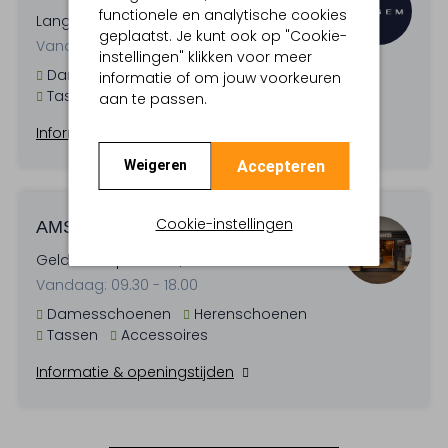
functionele en analytische cookies
Langestraat 39 , 3811 AB
geplaatst. Je kunt ook op "Cookie-
Vandaag: 10.00 - 17.30
instellingen" klikken voor meer
Damesschoenen
Herenschoenen
informatie of om jouw voorkeuren
Tassen
Accessoires
aan te passen.
Informatie & openingstijden
Accepteren
Weigeren
Cookie-instellingen
AMSTERDAM
Gelderlandplein 149 , 1082 GM
Vandaag: 09.30 - 18.00
Damesschoenen
Herenschoenen
Tassen
Accessoires
Informatie & openingstijden