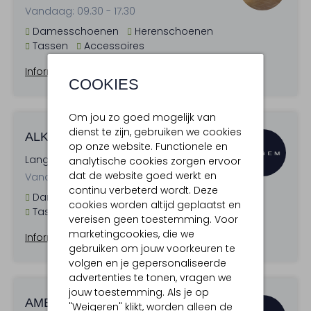
Vandaag: 09.30 - 17.30
Damesschoenen
Herenschoenen
Tassen
Accessoires
Informatie & openingstijden
COOKIES
Om jou zo goed mogelijk van
dienst te zijn, gebruiken we cookies
ALKMAAR
op onze website. Functionele en
Langestraat 25 , 1811 JA
analytische cookies zorgen ervoor
dat de website goed werkt en
Vandaag: 10.00 - 17.30
continu verbeterd wordt. Deze
Damesschoenen
Herenschoenen
cookies worden altijd geplaatst en
Tassen
Accessoires
vereisen geen toestemming. Voor
marketingcookies, die we
Informatie & openingstijden
gebruiken om jouw voorkeuren te
volgen en je gepersonaliseerde
advertenties te tonen, vragen we
jouw toestemming. Als je op
AMERSFOORT
"Weigeren" klikt, worden alleen de