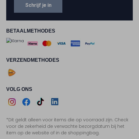
Schrijf je in
BETAALMETHODES
VERZENDMETHODES
VOLG ONS
Assem
Assem
Assem
Assem
*Dit geldt alleen voor items die op voorraad zijn. Check
Instagram
Facebook
TikTok
LinkedIn
voor de zekerheid de verwachte bezorgdatum bij het
item op de website of in de shoppingbag.