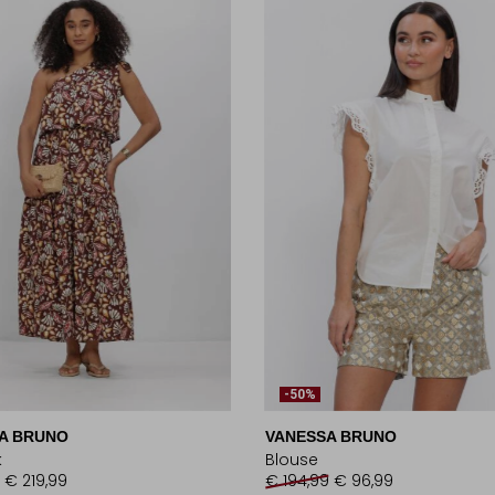
-50%
A BRUNO
VANESSA BRUNO
k
Blouse
€ 219,99
€ 194,99
€ 96,99