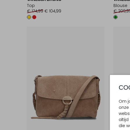
Top
Blouse
€ 174,99
€ 104,99
€ 209,9
CO
Om jo
onze 
websi
altij
die w