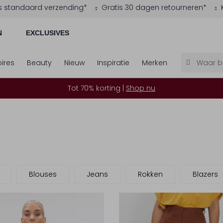
s standaard verzending*
Gratis 30 dagen retourneren*
N
EXCLUSIVES
ires
Beauty
Nieuw
Inspiratie
Merken
Tot 70% korting |
Shop nu
Blouses
Jeans
Rokken
Blazers