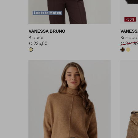
Laatste Maten
-50%
VANESSA BRUNO
VANESS
Blouse
Schoud
€ 235,00
€ 374,9