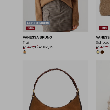
Laatste Maten
-50%
-50%
VANESSA BRUNO
VANESS
Trui
Schoud
€ 369,95
€ 184,99
€ 374,9