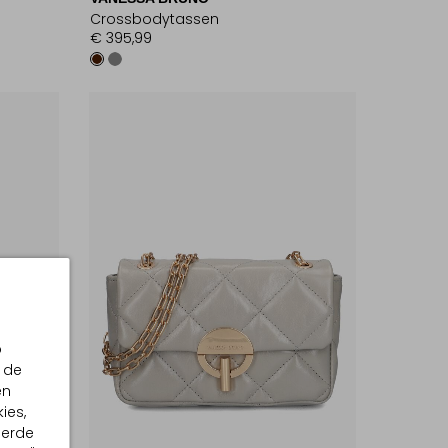
Crossbodytassen
€ 395,99
p
 de
en
ies,
eerde