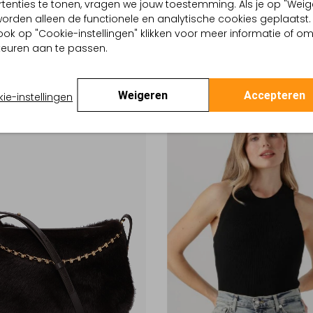
tenties te tonen, vragen we jouw toestemming. Als je op "Weig
-30%
, worden alleen de functionele en analytische cookies geplaatst.
ook op "Cookie-instellingen" klikken voor meer informatie of o
A BRUNO
VANESSA BRUNO
euren aan te passen.
ertas
Schoudertas
9
€ 196,99
€ 384,99
€ 268,99
Weigeren
Accepteren
ie-instellingen