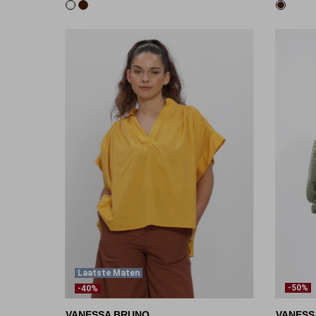
Laatste Maten
-50%
-40%
VANESSA BRUNO
VANESS