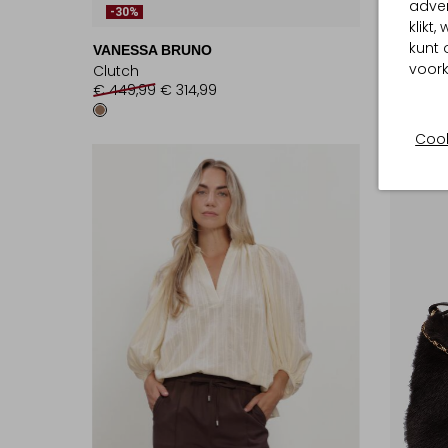
adver
-30%
-50%
klikt
kunt 
VANESSA BRUNO
VANESS
voork
Clutch
Schoud
€ 449,99
€ 314,99
€ 394,9
Cook