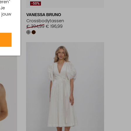
eren"
-50%
 Je
m jouw
VANESSA BRUNO
Crossbodytassen
€ 394,99
€ 196,99