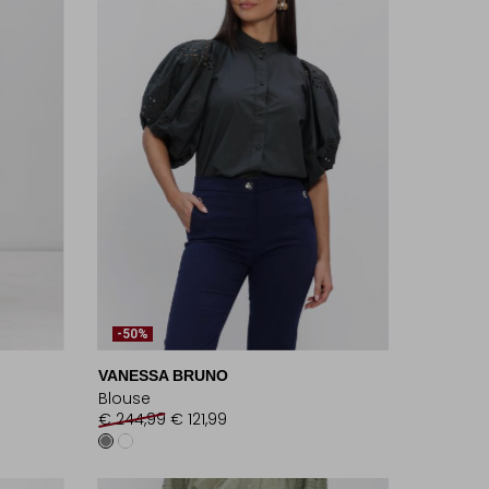
-50%
VANESSA BRUNO
Blouse
€ 244,99
€ 121,99