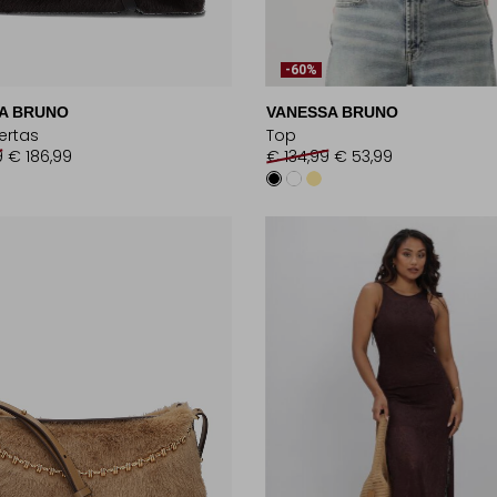
-60%
A BRUNO
VANESSA BRUNO
ertas
Top
9
€ 186,99
€ 134,99
€ 53,99