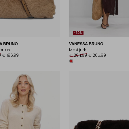
-30%
A BRUNO
VANESSA BRUNO
ertas
Maxi jurk
9
€ 186,99
€ 294,99
€ 205,99