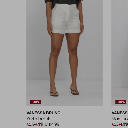
-30%
-30%
VANESSA BRUNO
VANESS
Korte broek
Maxi jur
€ 164,99
€ 114,99
€ 314,99