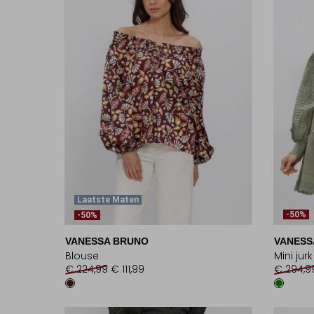
Laatste Maten
-50%
-50%
VANESSA BRUNO
VANESS
Blouse
Mini jurk
€ 224,99
€ 111,99
€ 294,9