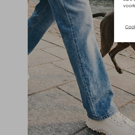
voork
Cook