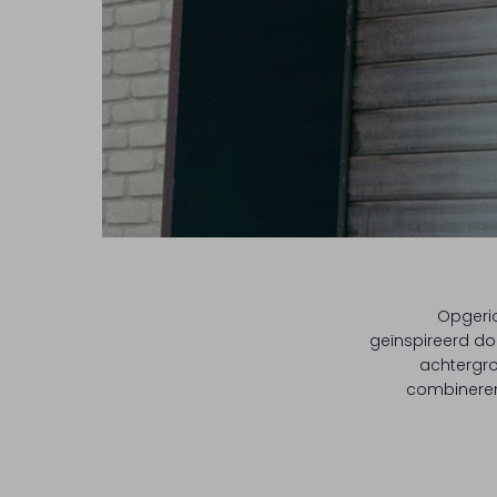
Opgeric
geïnspireerd do
achtergro
combineren. 