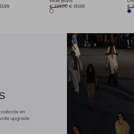
Wide jeans
Ove
33,99
€ 320,00
€ 191,99
€ 
S
collectie en
lvolle upgrade.