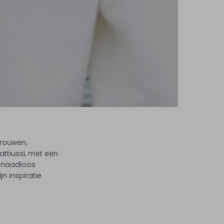
vrouwen,
ttiussi, met een
c naadloos
jn inspiratie