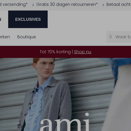
d verzending*
Gratis 30 dagen retourneren*
Betaal acht
N
EXCLUSIVES
rken
Boutique
Tot 70% korting |
Shop nu