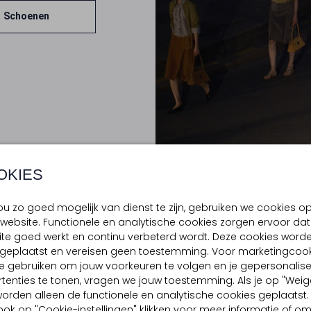
Schoenen
OKIES
u zo goed mogelijk van dienst te zijn, gebruiken we cookies o
website. Functionele en analytische cookies zorgen ervoor dat
te goed werkt en continu verbeterd wordt. Deze cookies word
d geplaatst en vereisen geen toestemming. Voor marketingcook
e gebruiken om jouw voorkeuren te volgen en je gepersonalis
AMI PARIS
tenties te tonen, vragen we jouw toestemming. Als je op "Weig
, worden alleen de functionele en analytische cookies geplaatst.
GESELECTEERD VOOR JOU
ook op "Cookie-instellingen" klikken voor meer informatie of o