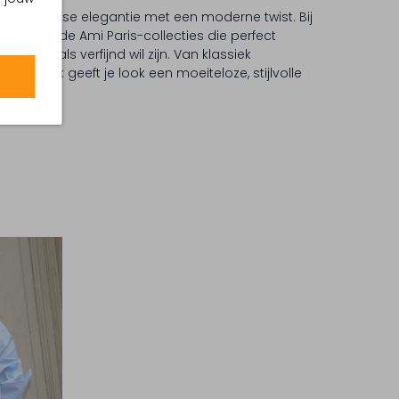
mfort en Franse elegantie met een moderne twist. Bij
selecteerde Ami Paris-collecties die perfect
casual als verfijnd wil zijn. Van klassiek
 elk stuk geeft je look een moeiteloze, stijlvolle