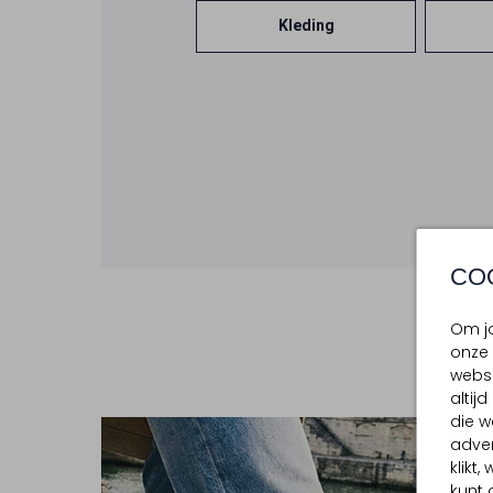
Kleding
CO
Om jo
onze 
websi
altij
die w
adver
klikt
kunt 