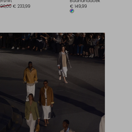
rshirt
Badhanddoek
390,00
€ 233,99
€ 149,99