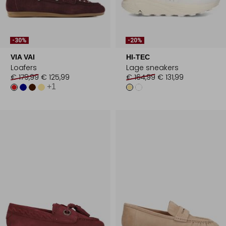
-30%
-20%
VIA VAI
HI-TEC
Loafers
Lage sneakers
€ 179,99
€ 125,99
€ 164,99
€ 131,99
+1