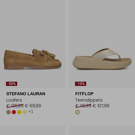
-50%
-10%
STEFANO LAURAN
FITFLOP
Loafers
Teenslippers
€ 139,99
€ 69,99
€ 119,99
€ 107,99
+1