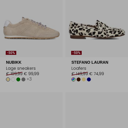
-50%
-50%
NUBIKK
STEFANO LAURAN
Lage sneakers
Loafers
€ 199,99
€ 99,99
€ 149,99
€ 74,99
+3