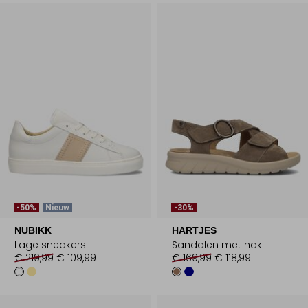
-50%
Nieuw
-30%
NUBIKK
HARTJES
Lage sneakers
Sandalen met hak
€ 219,99
€ 109,99
€ 169,99
€ 118,99