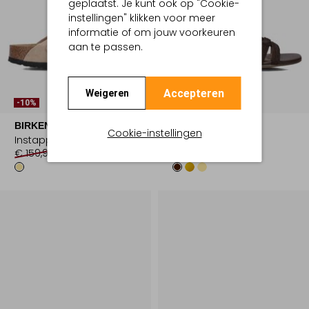
geplaatst. Je kunt ook op "Cookie-
instellingen" klikken voor meer
informatie of om jouw voorkeuren
aan te passen.
Accepteren
Weigeren
-10%
-20%
BIRKENSTOCK
BIBI LOU
Cookie-instellingen
Instappers
Slippers
€ 159,99
€ 143,99
€ 99,99
€ 79,99