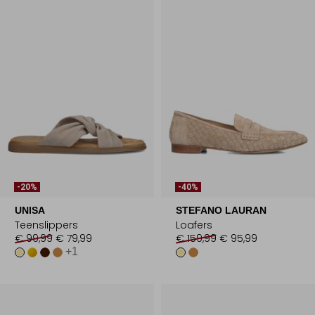
-20%
-40%
UNISA
STEFANO LAURAN
Teenslippers
Loafers
€ 99,99
€ 79,99
€ 159,99
€ 95,99
+1