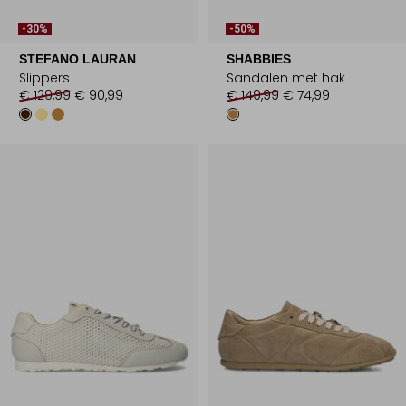
-30%
-50%
STEFANO LAURAN
SHABBIES
Slippers
Sandalen met hak
€ 129,99
€ 90,99
€ 149,99
€ 74,99