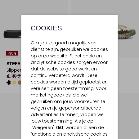
COOKIES
Om jou zo goed mogelijk van
dienst te zijn, gebruiken we cookies
-30%
-10%
op onze website. Functionele en
analytische cookies zorgen ervoor
STEFANO LAURAN
ILSE JACOBSEN
dat de website goed werkt en
Slippers
Teenslippers
continu verbeterd wordt. Deze
€ 119,99
€ 83,99
€ 39,99
€ 35,99
cookies worden altijd geplaatst en
vereisen geen toestemming. Voor
marketingcookies, die we
gebruiken om jouw voorkeuren te
volgen en je gepersonaliseerde
advertenties te tonen, vragen we
jouw toestemming. Als je op
"Weigeren" klikt, worden alleen de
functionele en analytische cookies