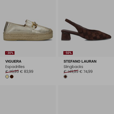
-30%
-50%
VIGUERA
STEFANO LAURAN
Espadrilles
Slingbacks
€ 119,99
€ 83,99
€ 149,99
€ 74,99