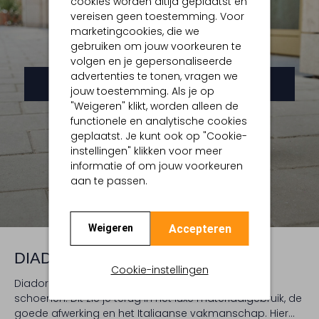
cookies worden altijd geplaatst en
vereisen geen toestemming. Voor
marketingcookies, die we
ONTDEK DE COLLECTIE
gebruiken om jouw voorkeuren te
volgen en je gepersonaliseerde
advertenties te tonen, vragen we
Dames
Heren
jouw toestemming. Als je op
"Weigeren" klikt, worden alleen de
functionele en analytische cookies
geplaatst. Je kunt ook op "Cookie-
instellingen" klikken voor meer
informatie of om jouw voorkeuren
aan te passen.
Accepteren
Weigeren
DIADORA HERITAGE & ASSEM
Cookie-instellingen
Diadora heeft net als Assem liefde en passie voor
schoenen. Dit zie je terug in het luxe materiaalgebruik, de
goede afwerking en het Italiaanse vakmanschap. Hier