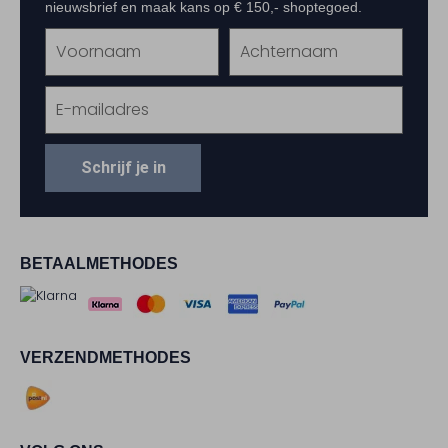
nieuwsbrief en maak kans op € 150,- shoptegoed.
Schrijf je in
BETAALMETHODES
VERZENDMETHODES