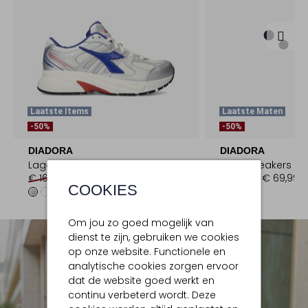
Laatste Items
Laatste Maten
-50%
-50%
DIADORA
DIADORA
Lage sneakers
Lage sneakers
€ 169,99
€ 84,99
€ 139,99
€ 69,99
COOKIES
Om jou zo goed mogelijk van
dienst te zijn, gebruiken we cookies
op onze website. Functionele en
analytische cookies zorgen ervoor
dat de website goed werkt en
continu verbeterd wordt. Deze