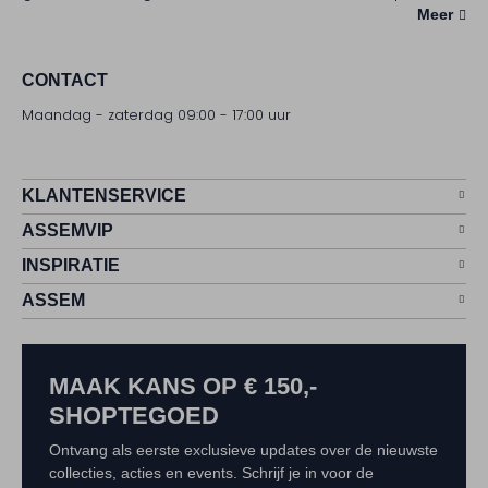
gaat ons schoenenhart sneller van kloppen. Wij hebben
Meer
de beste Diadora sneakers geselecteerd van de
premium Heritage-lijn die volledig aansluiten bij de
CONTACT
trends van nu.
Maandag - zaterdag 09:00 - 17:00 uur
KLANTENSERVICE
ASSEMVIP
INSPIRATIE
ASSEM
MAAK KANS OP € 150,-
SHOPTEGOED
Ontvang als eerste exclusieve updates over de nieuwste
collecties, acties en events. Schrijf je in voor de