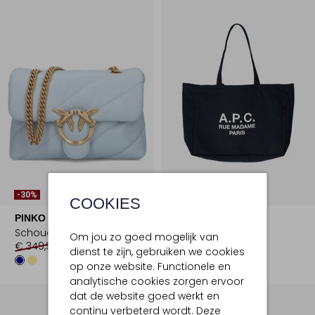
-30%
-50%
COOKIES
PINKO
APC
Schoudertas
Shopper
Om jou zo goed mogelijk van
€ 349,99
€ 244,99
€ 169,99
€ 84,99
dienst te zijn, gebruiken we cookies
op onze website. Functionele en
analytische cookies zorgen ervoor
dat de website goed werkt en
continu verbeterd wordt. Deze