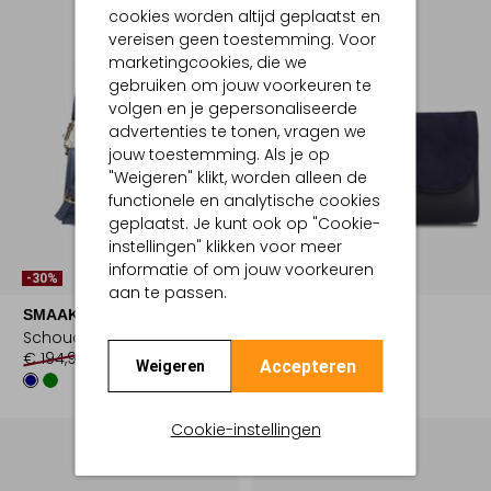
cookies worden altijd geplaatst en
vereisen geen toestemming. Voor
marketingcookies, die we
gebruiken om jouw voorkeuren te
volgen en je gepersonaliseerde
advertenties te tonen, vragen we
jouw toestemming. Als je op
"Weigeren" klikt, worden alleen de
functionele en analytische cookies
geplaatst. Je kunt ook op "Cookie-
instellingen" klikken voor meer
informatie of om jouw voorkeuren
-30%
-30%
aan te passen.
SMAAK AMSTERDAM
PETER KAISER
Schoudertas
Clutch
€ 194,99
€ 135,99
€ 139,99
€ 97,99
Accepteren
Weigeren
Cookie-instellingen