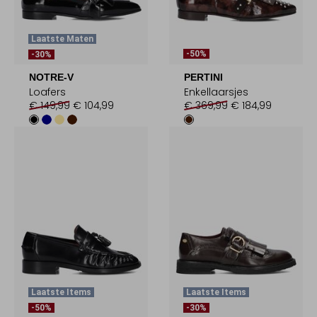
Laatste Maten
-50%
-30%
NOTRE-V
PERTINI
Loafers
Enkellaarsjes
€ 149,99
€ 104,99
€ 369,99
€ 184,99
Laatste Items
Laatste Items
-50%
-30%