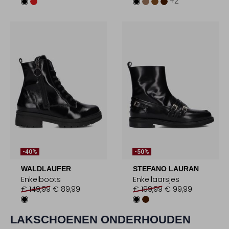
+2
-40%
-50%
WALDLAUFER
STEFANO LAURAN
Enkelboots
Enkellaarsjes
€ 149,99
€ 89,99
€ 199,99
€ 99,99
LAKSCHOENEN ONDERHOUDEN