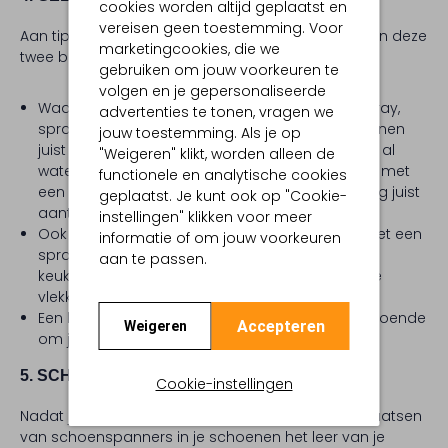
cookies worden altijd geplaatst en
vereisen geen toestemming. Voor
Aan tip 3 voegen we voor de zekerheid ook meteen deze
marketingcookies, die we
twee belangrijke afraders toe:
gebruiken om jouw voorkeuren te
volgen en je gepersonaliseerde
Waar ons motto normaal gesproken ‘spray, spray,
advertenties te tonen, vragen we
spray’ is, mag je dit advies wat betreft lakschoenen
jouw toestemming. Als je op
juist vergeten. De coating van je lakschoenen is al
"Weigeren" klikt, worden alleen de
waterdicht. Door je lakschoenen te behandelen met
functionele en analytische cookies
een impregneerspray kun je de waterdichte laag juist
geplaatst. Je kunt ook op "Cookie-
aantasten.
instellingen" klikken voor meer
Ook kan het behandelen van je lakschoenen met een
informatie of om jouw voorkeuren
spray, gewone schoensmeer of huis-, tuin- en
aan te passen.
keukenmiddelen zoals slaolie, zorgen voor doffe
vlekken op de glanzende laklaag.
Een behandeling met de kleurloze lakolie is voldoende
Accepteren
Weigeren
om je lakschoenen optimaal te beschermen.
5. SCHOENSPANNERS
Cookie-instellingen
Nadat je je schoenen gedragen hebt, helpt het plaatsen
van schoenspanners in je schoenen het leer van je