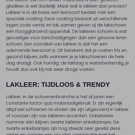
gladleer, is wel duidelijk. Maar wat is lakleer dan precies?
Lakleer is in de basis een leersoort bedekt met een
speciale coating. Deze coating bestaat uit verschillende
lagen zoals vernis en lak, samen geven zij de lakschoen
een hoogglanzend oppervlak. De lakleren schoen is wat
gevoeliger voor beschadigingen dan een gewone leren
schoen. Een voordeel van lakleer is dat het een
ademende leersoort is. Dit betekent dat je voeten fris en
gezond blijven, zelfs wanneer je je lakschoenen de hele
dag draagt. Ook handig: de laklaag is waterbestendig, je
houdt dus ook bij nat weer droge voeten.
LAKLEER: TIJDLOOS & TRENDY
Lakleer. In de schoenenbranche is het al jaren een
constante factor qua materiaalgebruik. Er zijn eigenlijk
altijd wel schoenen te vinden die zijn uitgevoerd in lakleer
of voorzien zijn van lakleren accenten. Onbetwiste
nummer één blijven zwarte lakleren enkellaarsjes. De
zwarte enkellaarsjes zijn nog steeds zeer gewild deze
winter en vormen een gouden combinatie met het