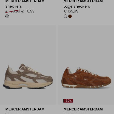
MERCER AMSTERDAM
MERCER AMSTERDAM
Sneakers
Lage sneakers
€ 169,99
€ 118,99
€ 169,99
-30%
MERCER AMSTERDAM
MERCER AMSTERDAM