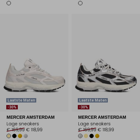
Laatste Maten
Laatste Maten
-30%
-30%
MERCER AMSTERDAM
MERCER AMSTERDAM
Lage sneakers
Lage sneakers
€ 169,99
€ 118,99
€ 169,99
€ 118,99