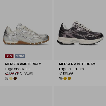
-20%
Nieuw
MERCER AMSTERDAM
MERCER AMSTERDAM
Lage sneakers
Lage sneakers
€ 169,99
€ 135,99
€ 169,99