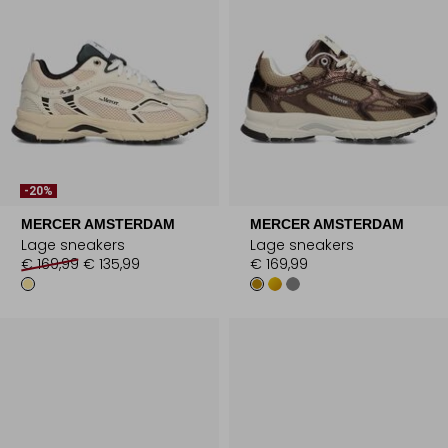
-20%
MERCER AMSTERDAM
MERCER AMSTERDAM
Lage sneakers
Lage sneakers
€ 169,99
€ 135,99
€ 169,99