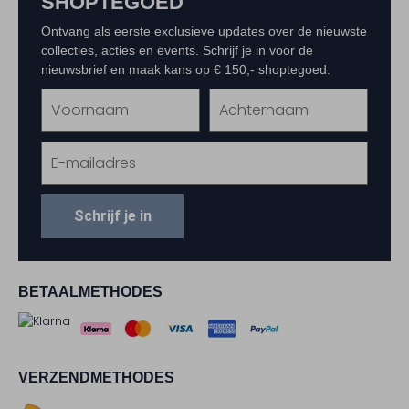
SHOPTEGOED
Ontvang als eerste exclusieve updates over de nieuwste
collecties, acties en events. Schrijf je in voor de
nieuwsbrief en maak kans op € 150,- shoptegoed.
Schrijf je in
BETAALMETHODES
VERZENDMETHODES