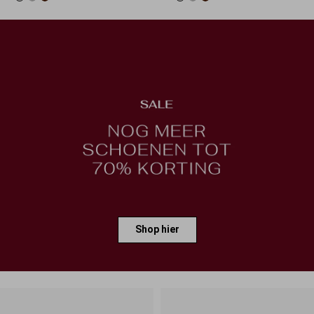
Shop hier