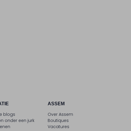
ATIE
ASSEM
le blogs
Over Assem
n onder een jurk
Boutiques
oenen
Vacatures