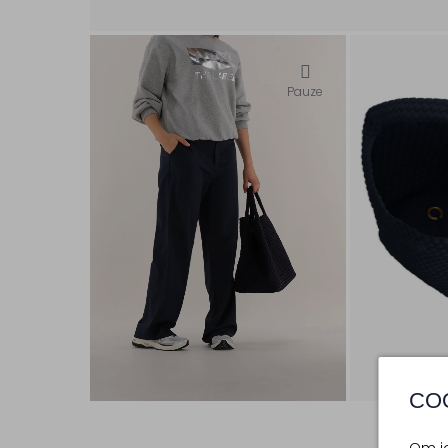
Pauze
CO