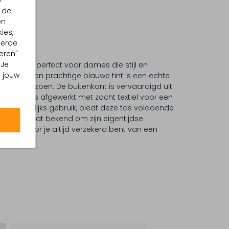
p
 de
en
ies,
eerde
eren"
 Je
MARREA, perfect voor dames die stijl en
m jouw
ze tas in een prachtige blauwe tint is een echte
n winterseizoen. De buitenkant is vervaardigd uit
innenkant is afgewerkt met zacht textiel voor een
oor dagelijks gebruik, biedt deze tas voldoende
 MARREA staat bekend om zijn eigentijdse
, waardoor je altijd verzekerd bent van een