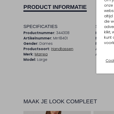
Om jo
onze 
PRODUCT INFORMATIE
websi
altij
die w
SPECIFICATIES
SAMENS
adver
klikt
Productnummer:
344308
Kleur:
Bla
kunt 
Artikelnummer:
Mrr18401
Materiaal
voork
Gender:
Dames
Materiaal
Productsoort:
Handtassen
Afmeting
Merk:
Marrea
Afneemba
Model:
Large
Cook
MAAK JE LOOK COMPLEET