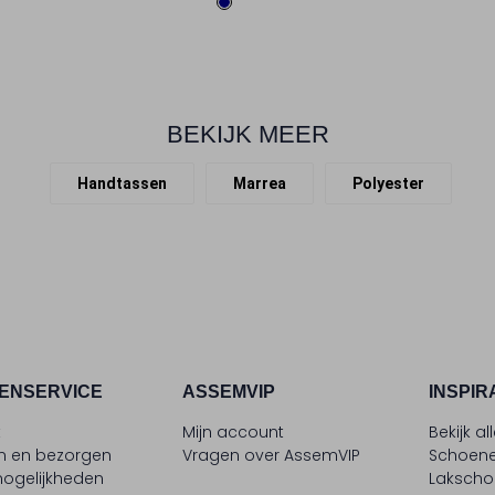
BEKIJK MEER
Handtassen
Marrea
Polyester
ENSERVICE
ASSEMVIP
INSPIR
t
Mijn account
Bekijk al
en en bezorgen
Vragen over AssemVIP
Schoene
ogelijkheden
Laksch