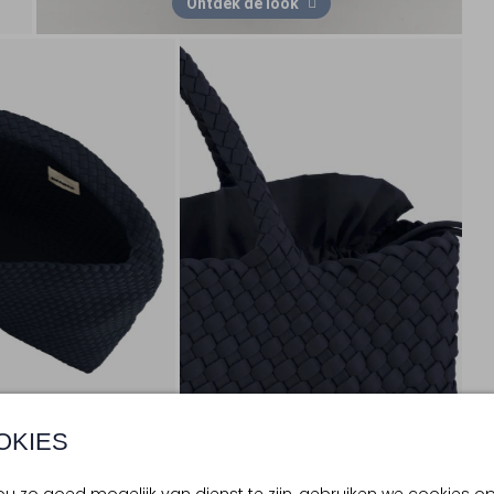
Ontdek de look
OKIES