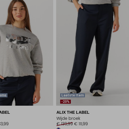
tems
Laatste Item
-20%
LABEL
ALIX THE LABEL
Wijde broek
3,99
€ 139,99
€ 111,99