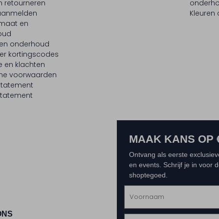
n retourneren
onderh
 aanmelden
Kleuren
maat en
oud
 en onderhoud
er kortingscodes
e en klachten
ne voorwaarden
statement
tatement
MAAK KANS OP 
Ontvang als eerste exclusiev
en events. Schrijf je in voor
shoptegoed.
ONS