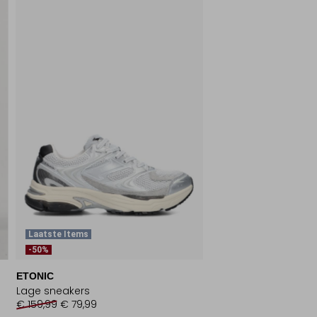
Laatste Items
-50%
ETONIC
Lage sneakers
€ 159,99
€ 79,99