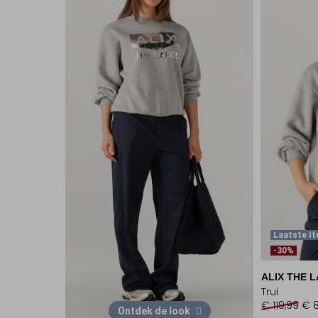
Laatste I
-30%
ALIX THE 
Trui
€ 119,99
€ 8
Ontdek de look