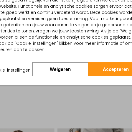
u zo goed mogelijk van dienst te zijn, gebruiken we cookies o
website. Functionele en analytische cookies zorgen ervoor dat
BEZORGEN & RETOURNEREN
te goed werkt en continu verbeterd wordt. Deze cookies word
d geplaatst en vereisen geen toestemming. Voor marketingcook
e gebruiken om jouw voorkeuren te volgen en je gepersonalis
TELLING & PASVORM
OMSCHRIJVING
tenties te tonen, vragen we jouw toestemming. Als je op "Weig
, worden alleen de functionele en analytische cookies geplaatst.
Ontdek de LARGE handtas van 
uw
ook op "Cookie-instellingen" klikken voor meer informatie of o
functionaliteit waarderen. De
 buitenkant:
Polyester
euren aan te passen.
blikvanger voor het herfst- e
 binnenkant:
Textiel
stevig materiaal, terwijl de b
en:
35 X 20 X 33
comfortabele touch. Ideaal v
ar hengsel:
Nee
ruimte voor al je essentials.
Weigeren
Accepteren
ie-instellingen
ontwerpen en oog voor detail
modieuze uitstraling.