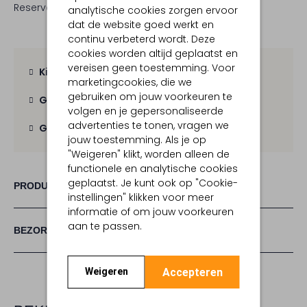
Reserveer direct in een van onze 19 boutiques
analytische cookies zorgen ervoor
dat de website goed werkt en
continu verbeterd wordt. Deze
cookies worden altijd geplaatst en
vereisen geen toestemming. Voor
Kies zelf je bezorgmoment
marketingcookies, die we
gebruiken om jouw voorkeuren te
Gratis verzending
vanaf € 100,-
volgen en je gepersonaliseerde
advertenties te tonen, vragen we
Gratis retour
binnen 30 dagen
jouw toestemming. Als je op
"Weigeren" klikt, worden alleen de
functionele en analytische cookies
geplaatst. Je kunt ook op "Cookie-
PRODUCT INFORMATIE
instellingen" klikken voor meer
informatie of om jouw voorkeuren
aan te passen.
BEZORGEN & RETOURNEREN
Accepteren
Weigeren