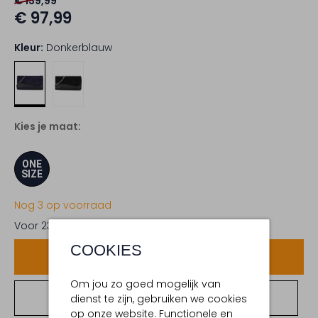
€ 139,99
€ 97,99
Kleur:
Donkerblauw
Kies je maat:
ONE
SIZE
Nog 3 op voorraad
Voor 23:59 uur besteld,
maandag in huis
COOKIES
Voeg toe
Om jou zo goed mogelijk van
Bekijk winkelvoorraad
dienst te zijn, gebruiken we cookies
op onze website. Functionele en