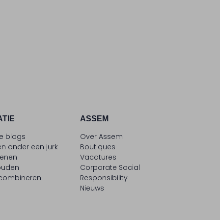
ATIE
ASSEM
le blogs
Over Assem
n onder een jurk
Boutiques
oenen
Vacatures
ouden
Corporate Social
 combineren
Responsibility
Nieuws