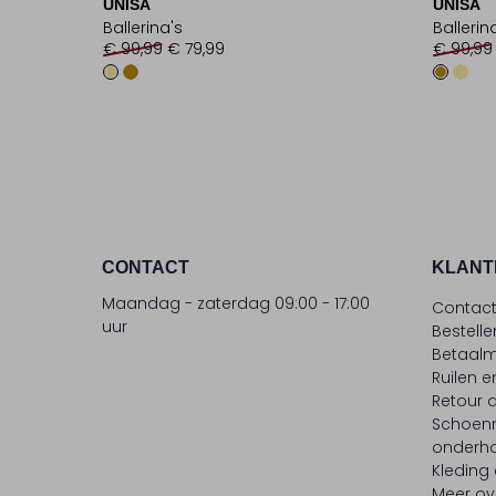
UNISA
UNISA
Ballerina's
Ballerin
€ 99,99
€ 79,99
€ 99,99
CONTACT
KLANT
Maandag - zaterdag 09:00 - 17:00
Contac
uur
Bestell
Betaalm
Ruilen e
Retour
Schoen
onderh
Kleding
Meer ov