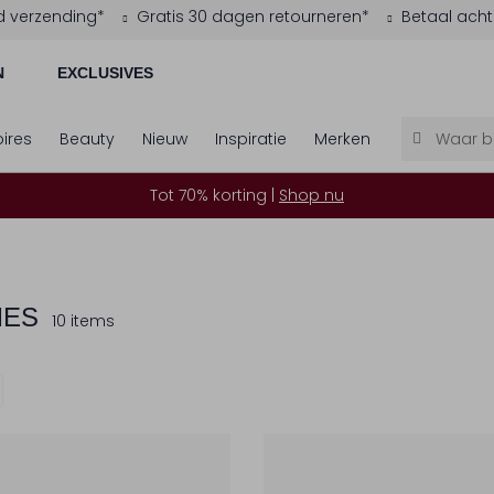
d verzending*
Gratis 30 dagen retourneren*
Betaal acht
N
EXCLUSIVES
ires
Beauty
Nieuw
Inspiratie
Merken
Tot 70% korting |
Shop nu
MES
10 items