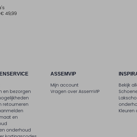
a's
€ 49,99
ENSERVICE
ASSEMVIP
INSPIR
t
Mijn account
Bekijk al
en en bezorgen
Vragen over AssemVIP
Schoene
ogelijkheden
Laksch
n retourneren
onderh
 aanmelden
Kleuren
maat en
oud
 en onderhoud
er kortingscodes