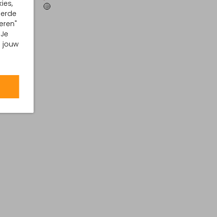
ies,
eerde
eren"
 Je
m jouw