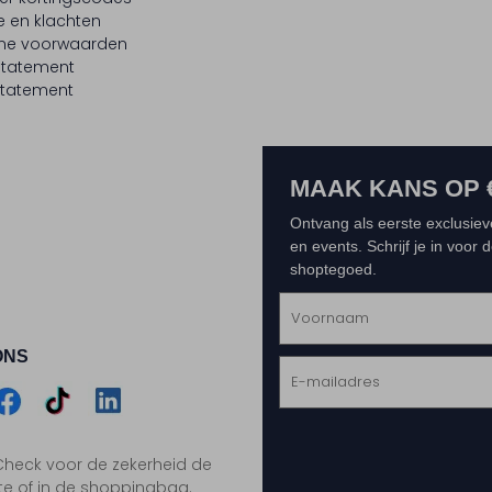
e en klachten
ne voorwaarden
statement
tatement
MAAK KANS OP 
Ontvang als eerste exclusiev
en events. Schrijf je in voor
shoptegoed.
ONS
m
Assem
Assem
Assem
. Check voor de zekerheid de
gram
acebook
TikTok
LinkedIn
te of in de shoppingbag.