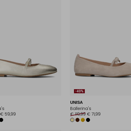
-40%
UNISA
a's
Ballerina's
€ 59,99
€ 119,99
€ 71,99