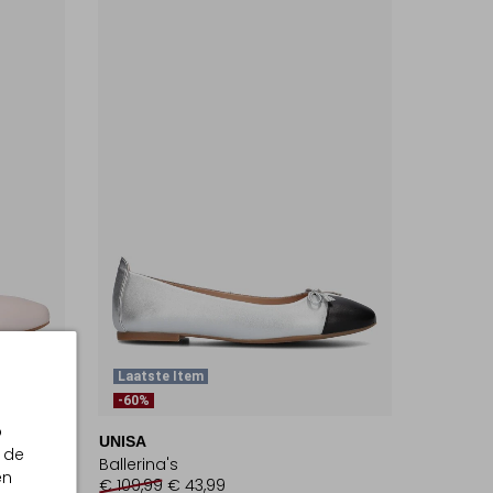
Laatste Item
-60%
p
UNISA
 de
Ballerina's
en
€ 109,99
€ 43,99