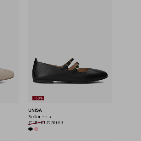
-50%
UNISA
Ballerina's
€ 119,99
€ 59,99