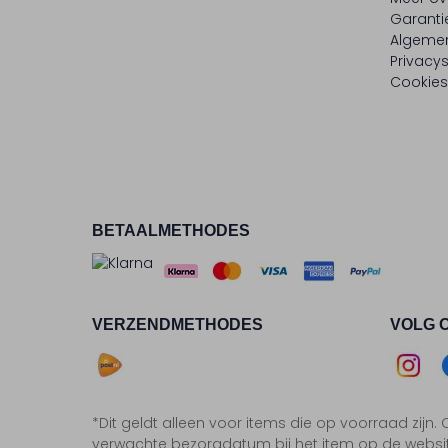
Garanti
Algeme
Privacy
Cookies
BETAALMETHODES
VERZENDMETHODES
VOLG 
Asse
*Dit geldt alleen voor items die op voorraad zijn
Insta
F
verwachte bezorgdatum bij het item op de websi