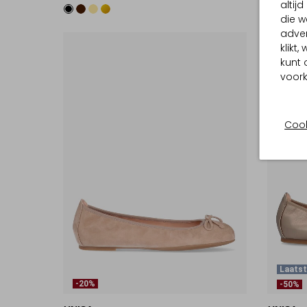
altij
die w
adver
klikt
kunt 
voork
Cook
Laatst
-20%
-50%