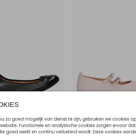
OKIES
e Item
Laatste Item
-50%
u zo goed mogelijk van dienst te zijn, gebruiken we cookies o
UNISA
website. Functionele en analytische cookies zorgen ervoor dat
a's
Ballerina's
te goed werkt en continu verbeterd wordt. Deze cookies word
9
€ 87,99
€ 119,99
€ 59,99