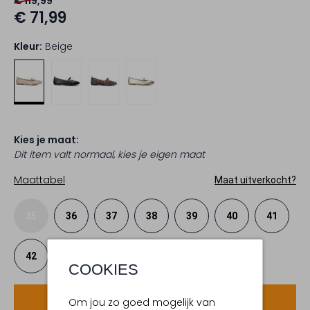
€ 119,99
€ 71,99
Kleur:
Beige
Kies je maat:
Dit item valt normaal, kies je eigen maat
Maattabel
Maat uitverkocht?
35
36
37
38
39
40
41
42
COOKIES
Voeg toe
Om jou zo goed mogelijk van