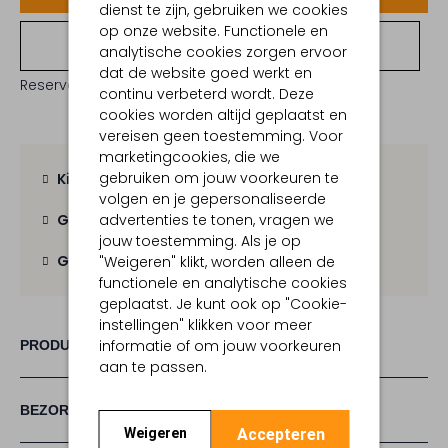
dienst te zijn, gebruiken we cookies
op onze website. Functionele en
Bekijk winkelvoorraad
analytische cookies zorgen ervoor
dat de website goed werkt en
Reserveer direct in een van onze 19 boutiques
continu verbeterd wordt. Deze
cookies worden altijd geplaatst en
vereisen geen toestemming. Voor
marketingcookies, die we
gebruiken om jouw voorkeuren te
Kies zelf je bezorgmoment
volgen en je gepersonaliseerde
advertenties te tonen, vragen we
Gratis verzending
vanaf € 100,-
jouw toestemming. Als je op
Gratis retour
binnen 30 dagen
"Weigeren" klikt, worden alleen de
functionele en analytische cookies
geplaatst. Je kunt ook op "Cookie-
instellingen" klikken voor meer
informatie of om jouw voorkeuren
PRODUCT INFORMATIE
aan te passen.
BEZORGEN & RETOURNEREN
Accepteren
Weigeren