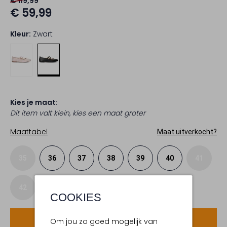
€ 119,99
€ 59,99
Kleur:
Zwart
Kies je maat:
Dit item valt klein, kies een maat groter
Maattabel
Maat uitverkocht?
35
36
37
38
39
40
41
42
COOKIES
Voeg toe
Om jou zo goed mogelijk van