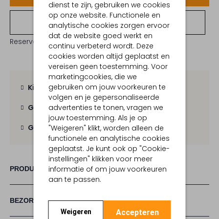
dienst te zijn, gebruiken we cookies
op onze website. Functionele en
Bekijk winkelvoorraad
analytische cookies zorgen ervoor
dat de website goed werkt en
Reserveer direct in een van onze 19 boutiques
continu verbeterd wordt. Deze
cookies worden altijd geplaatst en
vereisen geen toestemming. Voor
marketingcookies, die we
gebruiken om jouw voorkeuren te
Kies zelf je bezorgmoment
volgen en je gepersonaliseerde
advertenties te tonen, vragen we
Gratis verzending
vanaf € 100,-
jouw toestemming. Als je op
Gratis retour
binnen 30 dagen
"Weigeren" klikt, worden alleen de
functionele en analytische cookies
geplaatst. Je kunt ook op "Cookie-
instellingen" klikken voor meer
informatie of om jouw voorkeuren
PRODUCT INFORMATIE
aan te passen.
BEZORGEN & RETOURNEREN
Accepteren
Weigeren