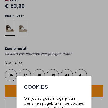
€ 119,99
€ 83,99
Kleur:
Bruin
Kies je maat:
Dit item valt normaal, kies je eigen maat
Maattabel
36
37
38
39
40
41
COOKIES
Voeg toe
Om jou zo goed mogelijk van
dienst te zijn, gebruiken we cookies
Bekijk winkelvoorraad