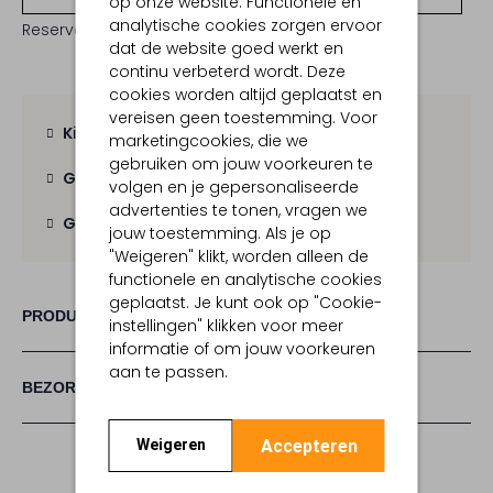
op onze website. Functionele en
analytische cookies zorgen ervoor
Reserveer direct in een van onze 19 boutiques
dat de website goed werkt en
continu verbeterd wordt. Deze
cookies worden altijd geplaatst en
vereisen geen toestemming. Voor
Kies zelf je bezorgmoment
marketingcookies, die we
gebruiken om jouw voorkeuren te
Gratis verzending
vanaf € 100,-
volgen en je gepersonaliseerde
advertenties te tonen, vragen we
Gratis retour
binnen 30 dagen
jouw toestemming. Als je op
"Weigeren" klikt, worden alleen de
functionele en analytische cookies
geplaatst. Je kunt ook op "Cookie-
PRODUCT INFORMATIE
instellingen" klikken voor meer
informatie of om jouw voorkeuren
aan te passen.
BEZORGEN & RETOURNEREN
Accepteren
Weigeren