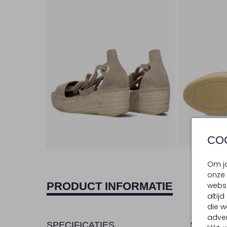
CO
Om jo
onze 
PRODUCT INFORMATIE
websi
altij
die w
adver
SPECIFICATIES
SAMENS