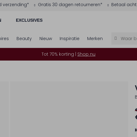
d verzending*
Gratis 30 dagen retourneren*
Betaal acht
N
EXCLUSIVES
ires
Beauty
Nieuw
Inspiratie
Merken
Tot 70% korting |
Shop nu