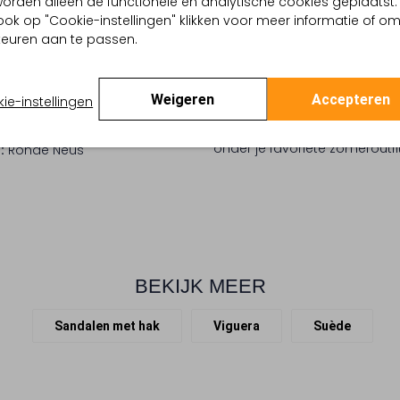
, worden alleen de functionele en analytische cookies geplaatst.
Dames, verrijk je garderobe
pe
ook op "Cookie-instellingen" klikken voor meer informatie of o
stijl en comfort met dit taup
isch
euren aan te passen.
enkel en verstel de sluiting 
 buitenkant:
Suède
buitenlaag sluit soepel om j
 binnenkant:
Leer
dag door ruimte. Ontdek het 
 zool:
Rubber
Weigeren
Accepteren
ie-instellingen
uniek detail. De kenmerkende
ing:
Veter
modieuze uitstraling die perf
Sleehak
onder je favoriete zomeroutfi
:
Ronde Neus
BEKIJK MEER
Sandalen met hak
Viguera
Suède