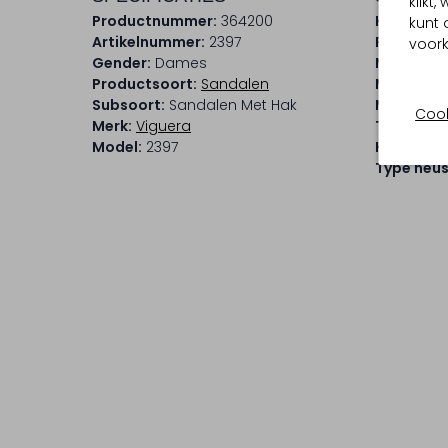
klikt
Productnummer:
364200
Kleur:
Tau
kunt 
Artikelnummer:
2397
Print:
Graf
voork
Gender:
Dames
Materiaal
Productsoort:
Sandalen
Materiaal
Subsoort:
Sandalen Met Hak
Materiaal
Cook
Merk:
Viguera
Type sluit
Model:
2397
Hakvorm:
Type neus