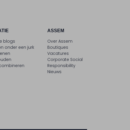
ATIE
ASSEM
le blogs
Over Assem
n onder een jurk
Boutiques
oenen
Vacatures
ouden
Corporate Social
 combineren
Responsibility
Nieuws