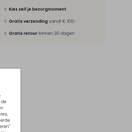
Kies zelf je bezorgmoment
Gratis verzending
vanaf € 100,-
Gratis retour
binnen 30 dagen
p
 de
en
ies,
eerde
eren"