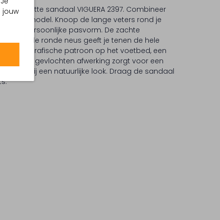
 Je
 met de platte sandaal VIGUERA 2397. Combineer
m jouw
ekleurige model. Knoop de lange veters rond je
voor een persoonlijke pasvorm. De zachte
e voet en de ronde neus geeft je tenen de hele
subtiele grafische patroon op het voetbed, een
 zool met gevlochten afwerking zorgt voor een
ect past bij een natuurlijke look. Draag de sandaal
ts.