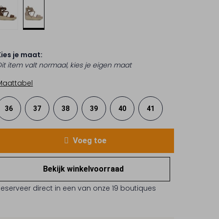
Kies je maat:
Dit item valt normaal, kies je eigen maat
Maattabel
36
37
38
39
40
41
Voeg toe
Bekijk winkelvoorraad
Reserveer direct in een van onze 19 boutiques