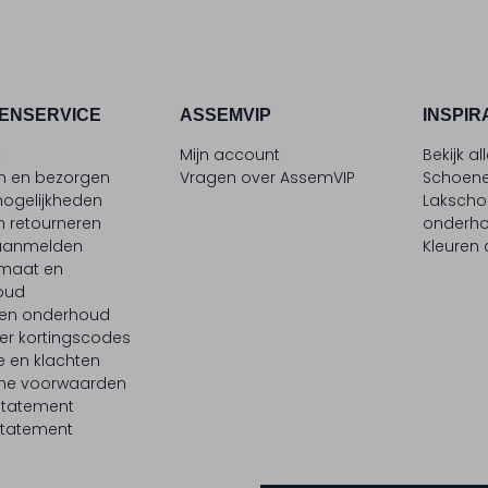
ENSERVICE
ASSEMVIP
INSPIR
t
Mijn account
Bekijk al
en en bezorgen
Vragen over AssemVIP
Schoene
ogelijkheden
Laksch
n retourneren
onderh
 aanmelden
Kleuren
maat en
oud
 en onderhoud
er kortingscodes
e en klachten
ne voorwaarden
statement
tatement