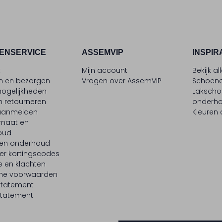
ENSERVICE
ASSEMVIP
INSPIR
t
Mijn account
Bekijk al
en en bezorgen
Vragen over AssemVIP
Schoene
ogelijkheden
Laksch
n retourneren
onderh
 aanmelden
Kleuren
maat en
oud
 en onderhoud
er kortingscodes
e en klachten
ne voorwaarden
statement
tatement