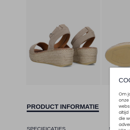
CO
Om jo
onze 
PRODUCT INFORMATIE
websi
altij
die w
adver
SPECIFICATIES
SAMENS