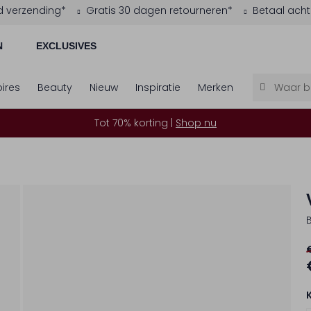
d verzending*
Gratis 30 dagen retourneren*
Betaal acht
N
EXCLUSIVES
ires
Beauty
Nieuw
Inspiratie
Merken
Tot 70% korting |
Shop nu