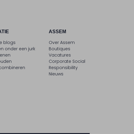
ATIE
ASSEM
le blogs
Over Assem
n onder een jurk
Boutiques
oenen
Vacatures
ouden
Corporate Social
 combineren
Responsibility
Nieuws