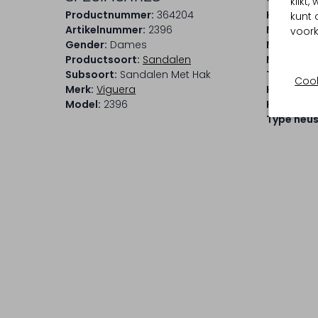
klikt
Productnummer:
364204
Kleur:
Bei
kunt 
Artikelnummer:
2396
Materiaal
voork
Gender:
Dames
Materiaal
Productsoort:
Sandalen
Materiaal
Subsoort:
Sandalen Met Hak
Type sluit
Cook
Merk:
Viguera
Hakvorm:
Model:
2396
Hakhoogt
Type neus