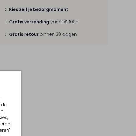
Kies zelf je bezorgmoment
Gratis verzending
vanaf € 100,-
Gratis retour
binnen 30 dagen
p
 de
en
ies,
eerde
eren"