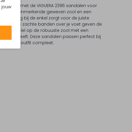
 Je
oze update met de VIGUERA 2396 sandalen voor
m jouw
heeft de kenmerkende geweven zool en een
psluiting bij de enkel zorgt voor de juiste
 neus en de zachte banden over je voet geven de
 Loop stabiel op de robuuste zool met een
a hoogte geeft. Deze sandalen passen perfect bij
ken jouw outfit compleet.