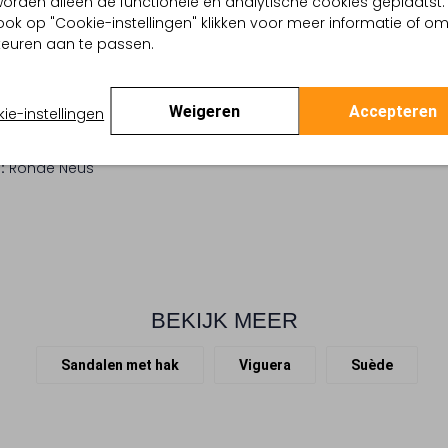
, worden alleen de functionele en analytische cookies geplaatst.
Geef je garderobe een tijdl
ge
ook op "Cookie-instellingen" klikken voor meer informatie of o
dames. Deze beige sleehak 
 buitenkant:
Suède
euren aan te passen.
comfortabele pasvorm. De ges
 binnenkant:
Leer
stevigheid. Een open, ronde
 zool:
Rubber
sandaal een elegante toets.
ing:
Gesp
Weigeren
Accepteren
ie-instellingen
sleehak van 7 cm die je extr
Sleehak
de Earthcore Aesthetic en ma
e (cm):
6
:
Ronde Neus
BEKIJK MEER
Sandalen met hak
Viguera
Suède