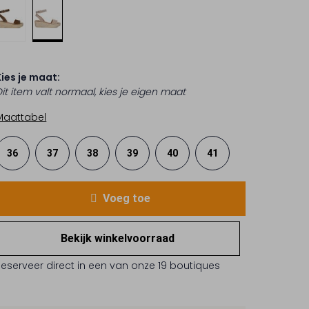
Kies je maat:
Dit item valt normaal, kies je eigen maat
Maattabel
36
37
38
39
40
41
Voeg toe
Bekijk winkelvoorraad
Reserveer direct in een van onze 19 boutiques