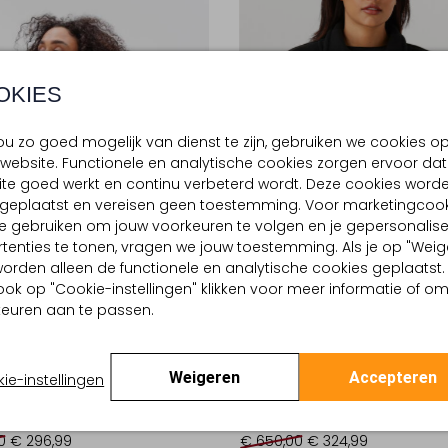
OKIES
u zo goed mogelijk van dienst te zijn, gebruiken we cookies o
website. Functionele en analytische cookies zorgen ervoor dat
te goed werkt en continu verbeterd wordt. Deze cookies word
d geplaatst en vereisen geen toestemming. Voor marketingcook
e gebruiken om jouw voorkeuren te volgen en je gepersonalis
tenties te tonen, vragen we jouw toestemming. Als je op "Weig
, worden alleen de functionele en analytische cookies geplaatst.
ook op "Cookie-instellingen" klikken voor meer informatie of o
euren aan te passen.
e Item
Laatste Item
-50%
Weigeren
Accepteren
ie-instellingen
 MARANT
ISABEL MARANT
as
Jas
0
€ 296,99
€ 650,00
€ 324,99