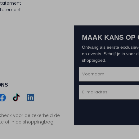
statement
tatement
MAAK KANS OP 
Ontvang als eerste exclusiev
en events. Schrijf je in voor
shoptegoed.
ONS
m
Assem
Assem
Assem
. Check voor de zekerheid de
gram
acebook
TikTok
LinkedIn
te of in de shoppingbag.