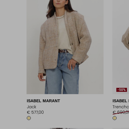
-50%
ISABEL MARANT
ISABEL
Jack
Trenchc
€ 577,00
€ 690,0