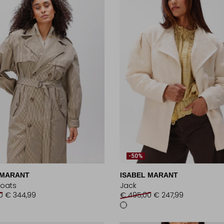
-50%
 MARANT
ISABEL MARANT
oats
Jack
0
€ 344,99
€ 495,00
€ 247,99