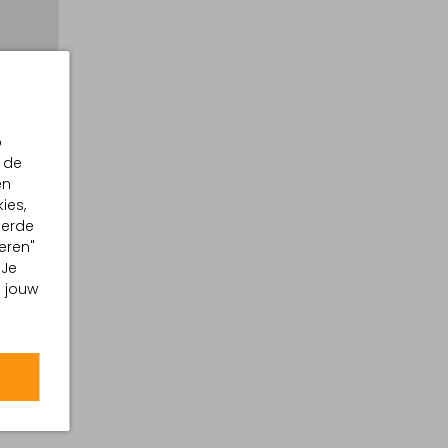
p
 de
en
ies,
eerde
eren"
 Je
m jouw