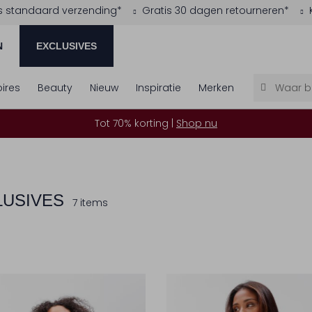
s standaard verzending*
Gratis 30 dagen retourneren*
N
EXCLUSIVES
ires
Beauty
Nieuw
Inspiratie
Merken
Tot 70% korting |
Shop nu
LUSIVES
7 items