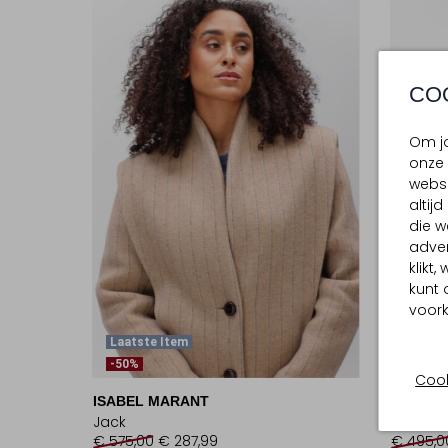
CO
Om jo
onze 
websi
altij
die w
adver
klikt
kunt 
voork
Laatste Item
Laatst
-50%
-40%
Cook
ISABEL MARANT
ISABEL
Jack
Spijkerj
€ 575,00
€ 287,99
€ 495,0