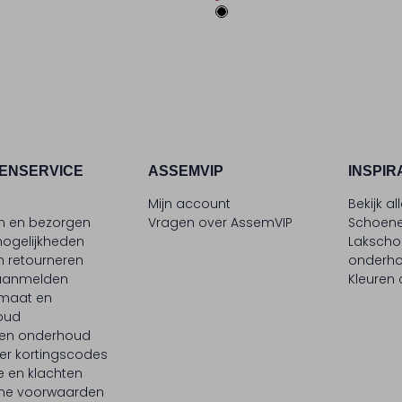
ENSERVICE
ASSEMVIP
INSPIR
t
Mijn account
Bekijk al
en en bezorgen
Vragen over AssemVIP
Schoene
ogelijkheden
Laksch
n retourneren
onderh
 aanmelden
Kleuren
maat en
oud
 en onderhoud
er kortingscodes
e en klachten
ne voorwaarden