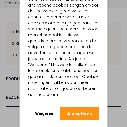
pasvorm is
losvallend
.
analytische cookies zorgen ervoor
dat de website goed werkt en
continu verbeterd wordt. Deze
cookies worden altijd geplaatst en
vereisen geen toestemming. Voor
Kies zelf je bezorgmoment
marketingcookies, die we
gebruiken om jouw voorkeuren te
Gratis verzending
vanaf € 100,-
volgen en je gepersonaliseerde
advertenties te tonen, vragen we
Gratis retour
binnen 30 dagen
jouw toestemming. Als je op
"Weigeren" klikt, worden alleen de
functionele en analytische cookies
geplaatst. Je kunt ook op "Cookie-
PRODUCT INFORMATIE
instellingen" klikken voor meer
informatie of om jouw voorkeuren
aan te passen.
BEZORGEN & RETOURNEREN
Accepteren
Weigeren