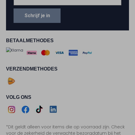
Schrijf je in
BETAALMETHODES
VERZENDMETHODES
VOLG ONS
Assem
Assem
Assem
Assem
*Dit geldt alleen voor items die op voorraad zijn. Check
Instagram
Facebook
TikTok
LinkedIn
voor de zekerheid de verwachte bezorgdatum bij het