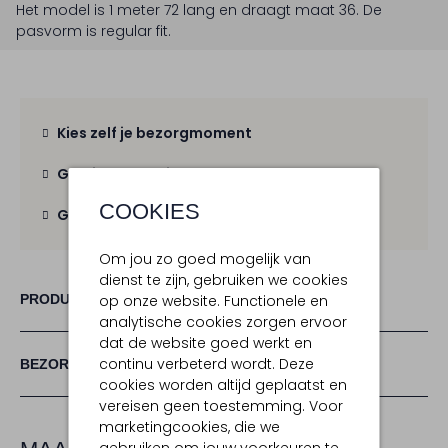
Het model is 1 meter 72 lang en draagt maat 36.
De
pasvorm is
regular fit
.
Kies zelf je bezorgmoment
Gratis verzending
vanaf € 100,-
COOKIES
Gratis retour
binnen 30 dagen
Om jou zo goed mogelijk van
dienst te zijn, gebruiken we cookies
PRODUCT INFORMATIE
op onze website. Functionele en
analytische cookies zorgen ervoor
dat de website goed werkt en
continu verbeterd wordt. Deze
BEZORGEN & RETOURNEREN
cookies worden altijd geplaatst en
vereisen geen toestemming. Voor
marketingcookies, die we