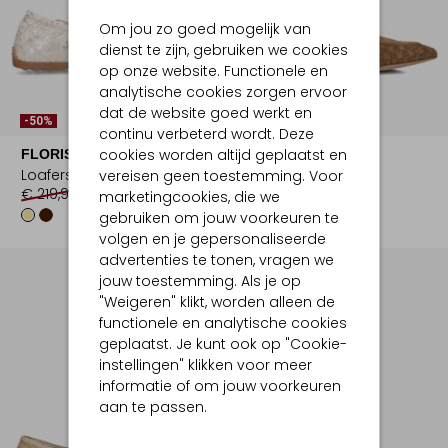
Om jou zo goed mogelijk van
dienst te zijn, gebruiken we cookies
op onze website. Functionele en
analytische cookies zorgen ervoor
dat de website goed werkt en
-50%
-40%
continu verbeterd wordt. Deze
cookies worden altijd geplaatst en
FLORIS VAN BOMMEL
STEFANO LAURAN
Loafers
Loafers
vereisen geen toestemming. Voor
€ 219,99
€ 109,99
€ 159,99
€ 95,99
marketingcookies, die we
gebruiken om jouw voorkeuren te
volgen en je gepersonaliseerde
advertenties te tonen, vragen we
jouw toestemming. Als je op
"Weigeren" klikt, worden alleen de
functionele en analytische cookies
geplaatst. Je kunt ook op "Cookie-
instellingen" klikken voor meer
informatie of om jouw voorkeuren
aan te passen.