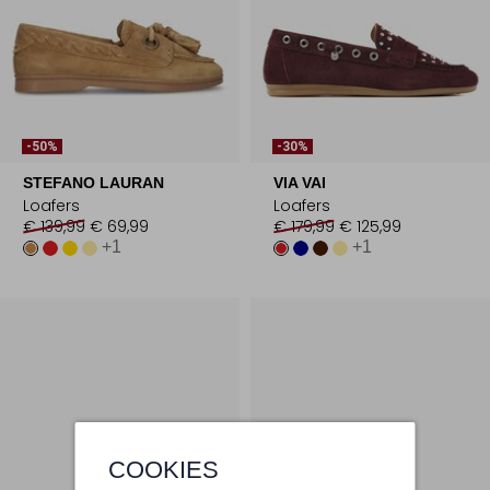
-50%
-30%
STEFANO LAURAN
VIA VAI
Loafers
Loafers
€ 139,99
€ 69,99
€ 179,99
€ 125,99
+1
+1
COOKIES