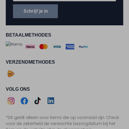
Schrijf je in
BETAALMETHODES
VERZENDMETHODES
VOLG ONS
Assem
Assem
Assem
Assem
*Dit geldt alleen voor items die op voorraad zijn. Check
Instagram
Facebook
TikTok
LinkedIn
voor de zekerheid de verwachte bezorgdatum bij het