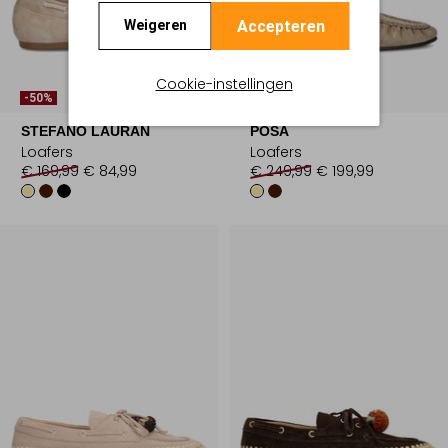
Accepteren
Weigeren
Cookie-instellingen
-50%
-20%
STEFANO LAURAN
POSA
Loafers
Loafers
€ 169,99
€ 84,99
€ 249,99
€ 199,99