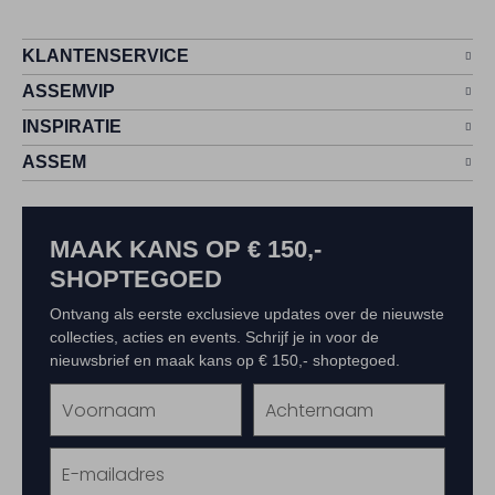
KLANTENSERVICE
ASSEMVIP
INSPIRATIE
ASSEM
MAAK KANS OP € 150,-
SHOPTEGOED
Ontvang als eerste exclusieve updates over de nieuwste
collecties, acties en events. Schrijf je in voor de
nieuwsbrief en maak kans op € 150,- shoptegoed.