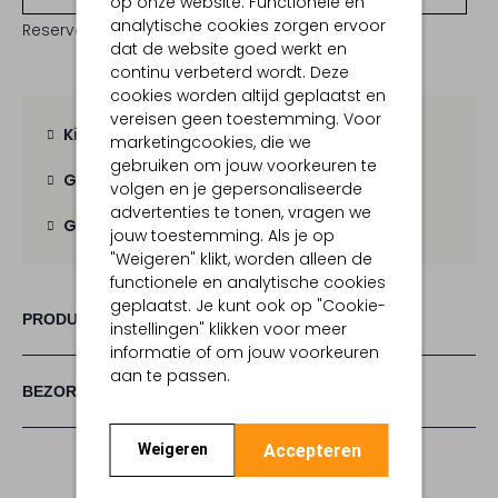
op onze website. Functionele en
analytische cookies zorgen ervoor
Reserveer direct in een van onze 19 boutiques
dat de website goed werkt en
continu verbeterd wordt. Deze
cookies worden altijd geplaatst en
vereisen geen toestemming. Voor
Kies zelf je bezorgmoment
marketingcookies, die we
gebruiken om jouw voorkeuren te
Gratis verzending
vanaf € 100,-
volgen en je gepersonaliseerde
advertenties te tonen, vragen we
Gratis retour
binnen 30 dagen
jouw toestemming. Als je op
"Weigeren" klikt, worden alleen de
functionele en analytische cookies
geplaatst. Je kunt ook op "Cookie-
PRODUCT INFORMATIE
instellingen" klikken voor meer
informatie of om jouw voorkeuren
aan te passen.
BEZORGEN & RETOURNEREN
Accepteren
Weigeren