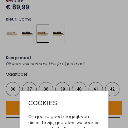
€ 179,99
€ 89,99
Kleur:
Camel
Kies je maat:
Dit item valt normaal, kies je eigen maat
Maattabel
36
37
38
39
40
41
42
COOKIES
Voeg toe
Om jou zo goed mogelijk van
dienst te zijn, gebruiken we cookies
Bekijk winkelvoorraad