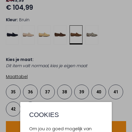
€ 149,99
€ 104,99
Kleur:
Bruin
Kies je maat:
Dit item valt normaal, kies je eigen maat
Maattabel
35
36
37
38
39
40
41
42
43
COOKIES
Voeg toe
Om jou zo goed mogelijk van