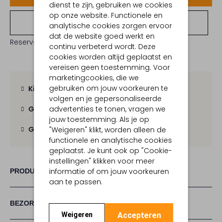
dienst te zijn, gebruiken we cookies
op onze website. Functionele en
Bekijk winkelvoorraad
analytische cookies zorgen ervoor
dat de website goed werkt en
Reserveer direct in een van onze 19 boutiques
continu verbeterd wordt. Deze
cookies worden altijd geplaatst en
vereisen geen toestemming. Voor
marketingcookies, die we
gebruiken om jouw voorkeuren te
Kies zelf je bezorgmoment
volgen en je gepersonaliseerde
advertenties te tonen, vragen we
Gratis verzending
vanaf € 100,-
jouw toestemming. Als je op
Gratis retour
binnen 30 dagen
"Weigeren" klikt, worden alleen de
functionele en analytische cookies
geplaatst. Je kunt ook op "Cookie-
instellingen" klikken voor meer
informatie of om jouw voorkeuren
PRODUCT INFORMATIE
aan te passen.
BEZORGEN & RETOURNEREN
Accepteren
Weigeren