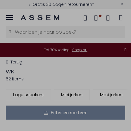
Betaal achteraf met Klarna
Menu
Tot 70% korting |
Shop nu
Terug
WK
52 items
Lage sneakers
Mini jurken
Maxi jurken
Filter en sorteer