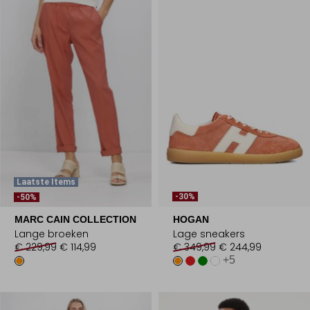
Laatste Items
-30%
-50%
MARC CAIN COLLECTION
HOGAN
Lange broeken
Lage sneakers
€ 229,99
€ 114,99
€ 349,99
€ 244,99
+5