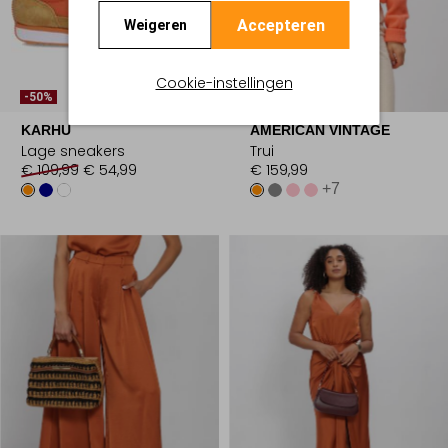
Accepteren
Weigeren
Laatste Items
Cookie-instellingen
-50%
KARHU
AMERICAN VINTAGE
Lage sneakers
Trui
€ 109,99
€ 54,99
€ 159,99
+7