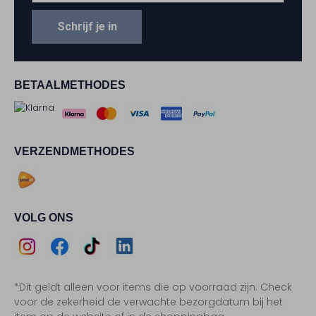
Schrijf je in
BETAALMETHODES
VERZENDMETHODES
VOLG ONS
Assem
Assem
Assem
Assem
*Dit geldt alleen voor items die op voorraad zijn. Check
Instagram
Facebook
TikTok
LinkedIn
voor de zekerheid de verwachte bezorgdatum bij het