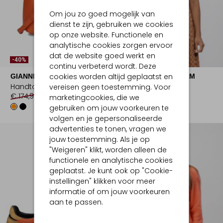
Om jou zo goed mogelijk van
dienst te zijn, gebruiken we cookies
op onze website. Functionele en
analytische cookies zorgen ervoor
dat de website goed werkt en
-40%
-20%
continu verbeterd wordt. Deze
cookies worden altijd geplaatst en
GIANNI CHIARINI
AMAYA AMSTERDAM
Handtas
Top
vereisen geen toestemming. Voor
€ 174,99
€ 104,99
€ 119,99
€ 95,99
marketingcookies, die we
gebruiken om jouw voorkeuren te
volgen en je gepersonaliseerde
advertenties te tonen, vragen we
jouw toestemming. Als je op
"Weigeren" klikt, worden alleen de
functionele en analytische cookies
geplaatst. Je kunt ook op "Cookie-
instellingen" klikken voor meer
informatie of om jouw voorkeuren
aan te passen.