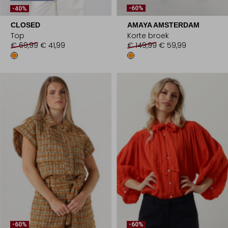
-60%
-40%
CLOSED
AMAYA AMSTERDAM
Top
Korte broek
€ 69,99
€ 41,99
€ 149,99
€ 59,99
-60%
-60%