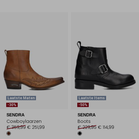
Laatste Maten
Laatste Items
-30%
-50%
SENDRA
SENDRA
Cowboylaarzen
Boots
€ 359,99
€ 251,99
€ 229,95
€ 114,99