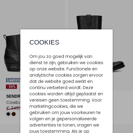
COOKIES
Om jou zo goed mogelijk van
dienst te zijn, gebruiken we cookies
op onze website. Functionele en
analytische cookies zorgen ervoor
Laatste Item
Laatste Items
dat de website goed werkt en
-50%
-50%
continu verbeterd wordt. Deze
cookies worden altijd geplaatst en
SENDRA
SENDRA
vereisen geen toestemming. Voor
Cowboylaarzen
Cowboylaarzen
marketingcookies, die we
€ 349,99
€ 174,99
€ 319,95
€ 159,99
gebruiken om jouw voorkeuren te
volgen en je gepersonaliseerde
advertenties te tonen, vragen we
jouw toestemming. Als je op