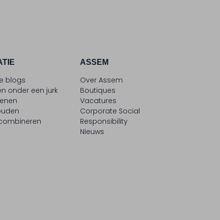
ATIE
ASSEM
le blogs
Over Assem
n onder een jurk
Boutiques
oenen
Vacatures
ouden
Corporate Social
 combineren
Responsibility
Nieuws