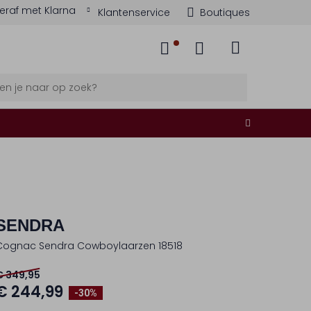
eraf met Klarna
Klantenservice
Boutiques
SENDRA
Cognac Sendra Cowboylaarzen 18518
€ 349,95
€ 244,99
-30%