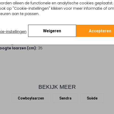
, worden alleen de functionele en analytische cookies geplaatst.
Stap stijlvol de stad in met
gnac
ook op "Cookie-instellingen" klikken voor meer informatie of o
Gemaakt van luxe suède en vo
estern
euren aan te passen.
een must-have voor de mode
 buitenkant:
Suède
zonder in te boeten op stijl, 
 binnenkant:
Leer
pasvorm. Combineer ze met e
 zool:
Leer, Rubber
Weigeren
Accepteren
draag ze onder een strakke je
ie-instellingen
Blokhak
een dagje gaat shoppen of ee
e (cm):
5
perfecte metgezel.
:
Puntige Neus
ogte laarzen (cm):
35
BEKIJK MEER
Cowboylaarzen
Sendra
Suède