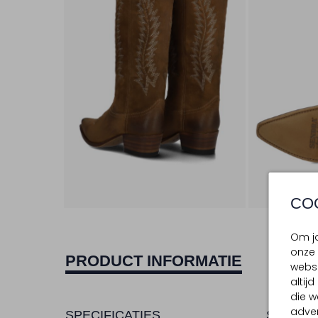
CO
Om jo
onze 
PRODUCT INFORMATIE
websi
altij
die w
adver
SPECIFICATIES
SAMENS