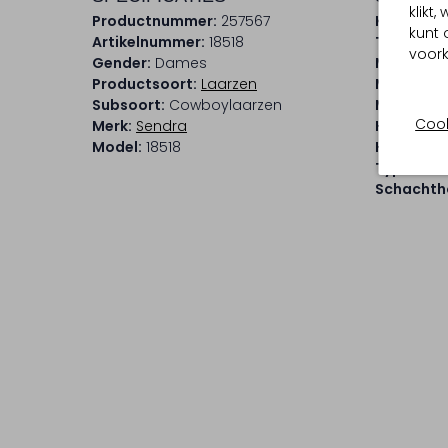
klikt
Productnummer:
257567
Kleur:
Co
kunt 
Artikelnummer:
18518
Trends:
W
voork
Gender:
Dames
Materiaal
Productsoort:
Laarzen
Materiaal
Subsoort:
Cowboylaarzen
Materiaal
Cook
Merk:
Sendra
Hakvorm:
Model:
18518
Hakhoogt
Type neus
Schachtho