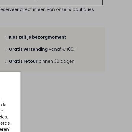
Reserveer direct in een van onze 19 boutiques
Kies zelf je bezorgmoment
Gratis verzending
vanaf € 100,-
Gratis retour
binnen 30 dagen
p
 de
en
ies,
eerde
eren"