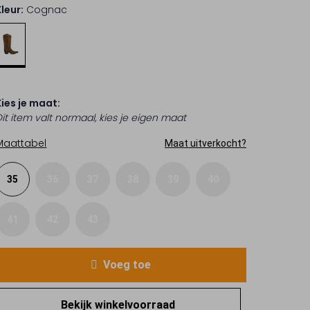
Kleur:
Cognac
Kies je maat:
Dit item valt normaal, kies je eigen maat
Maattabel
Maat uitverkocht?
35
36
37
38
39
40
41
42
43
Voeg toe
Bekijk winkelvoorraad