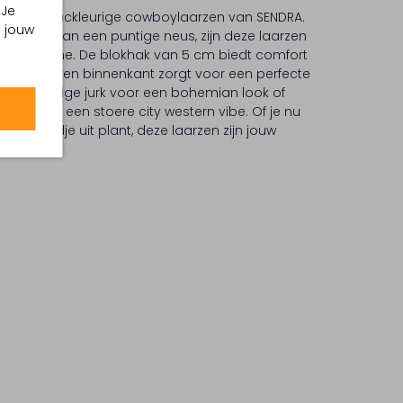
 Je
 deze cognackleurige cowboylaarzen van SENDRA.
m jouw
orzien van een puntige neus, zijn deze laarzen
rne dame. De blokhak van 5 cm biedt comfort
terwijl de leren binnenkant zorgt voor een perfecte
en zwierige jurk voor een bohemian look of
ans voor een stoere city western vibe. Of je nu
n avondje uit plant, deze laarzen zijn jouw