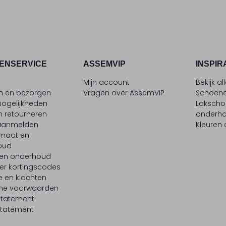
ENSERVICE
ASSEMVIP
INSPIR
t
Mijn account
Bekijk al
en en bezorgen
Vragen over AssemVIP
Schoene
ogelijkheden
Laksch
n retourneren
onderh
 aanmelden
Kleuren
maat en
oud
 en onderhoud
er kortingscodes
e en klachten
ne voorwaarden
statement
tatement