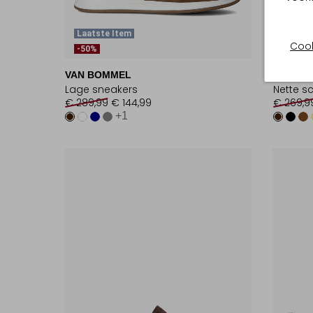
Laatste Item
Laatst
Cook
-50%
-30%
VAN BOMMEL
VAN BO
Lage sneakers
Nette s
€ 289,99
€ 144,99
€ 269,9
+1