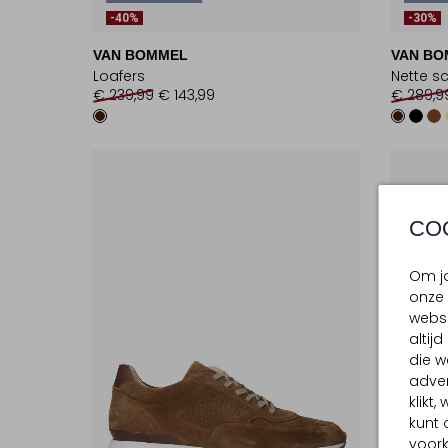
-40%
-30%
VAN BOMMEL
VAN BO
Loafers
Nette s
€ 239,99
€ 143,99
€ 289,9
CO
Om jo
onze 
websi
altij
die w
adver
klikt
kunt 
voork