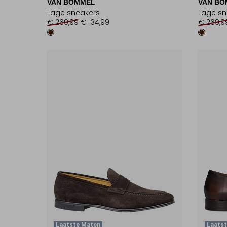
VAN BOMMEL
VAN BO
Lage sneakers
Lage sn
€ 269,99
€ 134,99
€ 269,9
Laatste Maten
Laatst