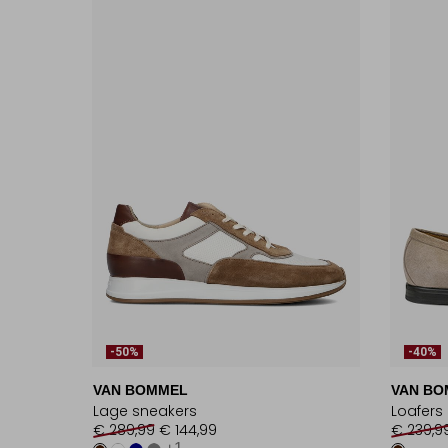
-50%
-40%
VAN BOMMEL
VAN BO
Lage sneakers
Loafers
€ 289,99
€ 144,99
€ 239,9