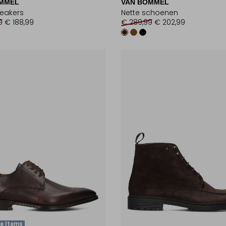
MMEL
VAN BOMMEL
eakers
Nette schoenen
9
€ 188,99
€ 289,99
€ 202,99
e Items