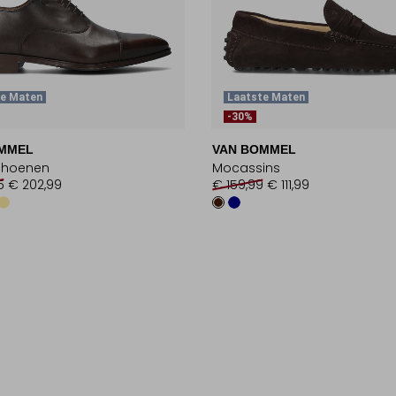
te Maten
Laatste Maten
-30%
MMEL
VAN BOMMEL
choenen
Mocassins
5
€ 202,99
€ 159,99
€ 111,99