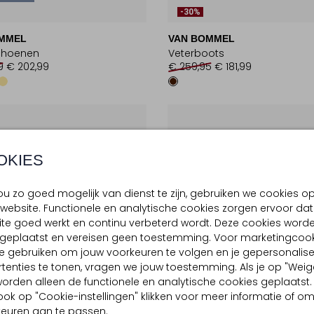
-30%
MMEL
VAN BOMMEL
choenen
Veterboots
9
€ 202,99
€ 259,95
€ 181,99
OKIES
u zo goed mogelijk van dienst te zijn, gebruiken we cookies o
website. Functionele en analytische cookies zorgen ervoor dat
te goed werkt en continu verbeterd wordt. Deze cookies word
d geplaatst en vereisen geen toestemming. Voor marketingcook
e gebruiken om jouw voorkeuren te volgen en je gepersonalis
tenties te tonen, vragen we jouw toestemming. Als je op "Weig
, worden alleen de functionele en analytische cookies geplaatst.
ook op "Cookie-instellingen" klikken voor meer informatie of o
euren aan te passen.