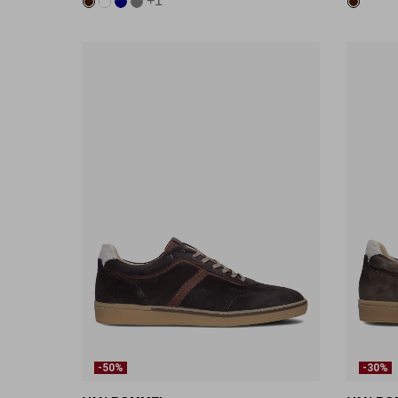
+1
-50%
-30%