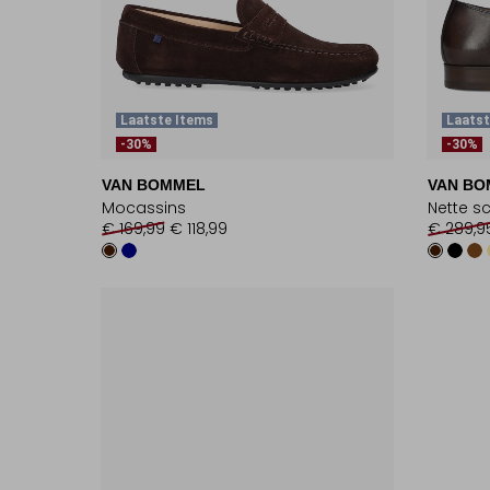
Laatste Items
Laats
-30%
-30%
VAN BOMMEL
VAN BO
Mocassins
Nette s
€ 169,99
€ 118,99
€ 289,9