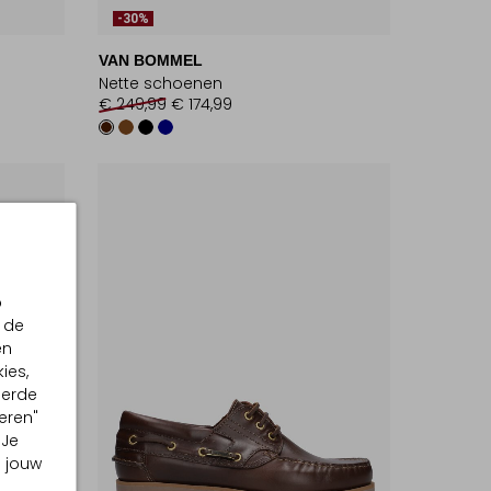
-30%
VAN BOMMEL
Nette schoenen
€ 249,99
€ 174,99
p
 de
en
ies,
eerde
eren"
 Je
m jouw