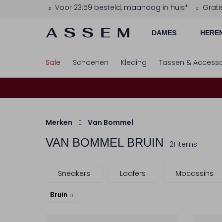
Voor 23:59 besteld, maandag in huis*
Grati
DAMES
HERE
Sale
Schoenen
Kleding
Tassen & Accesso
Merken
Van Bommel
VAN BOMMEL
BRUIN
21 items
Sneakers
Loafers
Mocassins
Bruin