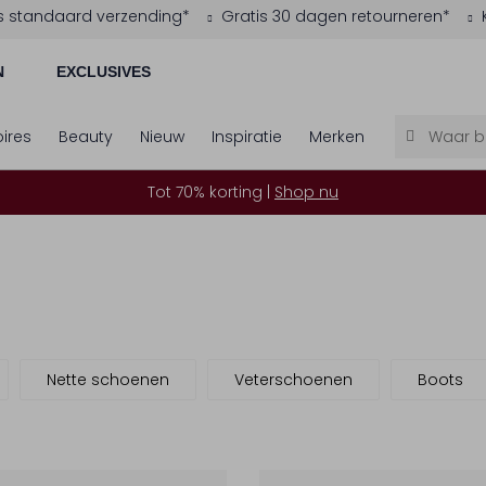
s standaard verzending*
Gratis 30 dagen retourneren*
N
EXCLUSIVES
ires
Beauty
Nieuw
Inspiratie
Merken
Tot 70% korting |
Shop nu
Nette schoenen
Veterschoenen
Boots