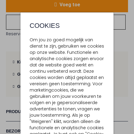
Voeg toe
Bekijk winkelvoorraad
COOKIES
Reserveer direct in een van onze 19 boutiques
Om jou zo goed mogelijk van
dienst te zijn, gebruiken we cookies
op onze website. Functionele en
analytische cookies zorgen ervoor
Kies zelf je bezorgmoment
dat de website goed werkt en
continu verbeterd wordt. Deze
Gratis verzending
vanaf € 100,-
cookies worden altijd geplaatst en
vereisen geen toestemming. Voor
Gratis retour
binnen 30 dagen
marketingcookies, die we
gebruiken om jouw voorkeuren te
volgen en je gepersonaliseerde
advertenties te tonen, vragen we
PRODUCT INFORMATIE
jouw toestemming. Als je op
"Weigeren" klikt, worden alleen de
functionele en analytische cookies
BEZORGEN & RETOURNEREN
geplaatst. Je kunt ook op "Cookie-