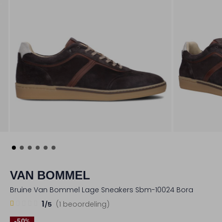
VAN BOMMEL
Bruine Van Bommel Lage Sneakers Sbm-10024 Bora
1
1
1
(1 beoordeling)
/5
Ster
-50%