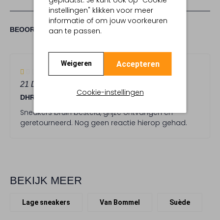
instellingen" klikken voor meer
informatie of om jouw voorkeuren
(1)
1
1
BEOORDELINGEN
aan te passen.
1
/5
STER
Accepteren
Weigeren
1
(1)
S
21 DECEMBER 2025
DOOR JAAP HAAK
t
Cookie-instellingen
DHR.
e
r
Sneakers bruin besteld, grijze ontvangen en
geretourneerd. Nog geen reactie hierop gehad.
BEKIJK MEER
Lage sneakers
Van Bommel
Suède