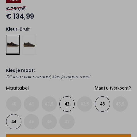
€ 269,99
€ 134,99
Kleur:
Bruin
Kies je maat:
Dit item valt normaal, kies je eigen maat
Maattabel
Maat uitverkocht?
40
41
41,5
42
42,5
43
43,5
44
45
46
47