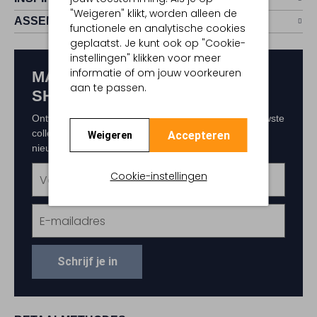
"Weigeren" klikt, worden alleen de
ASSEM
functionele en analytische cookies
geplaatst. Je kunt ook op "Cookie-
instellingen" klikken voor meer
informatie of om jouw voorkeuren
MAAK KANS OP € 150,-
aan te passen.
SHOPTEGOED
Ontvang als eerste exclusieve updates over de nieuwste
collecties, acties en events. Schrijf je in voor de
Accepteren
Weigeren
nieuwsbrief en maak kans op € 150,- shoptegoed.
Cookie-instellingen
Schrijf je in