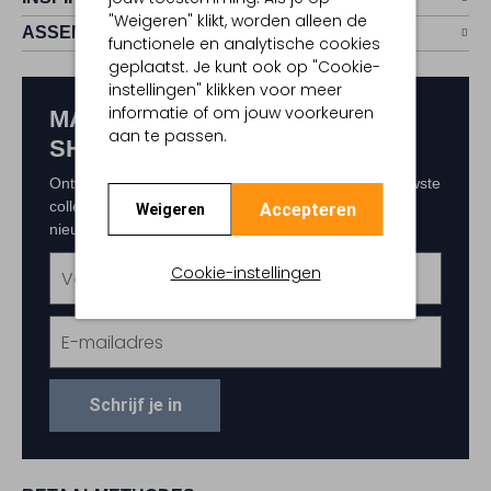
"Weigeren" klikt, worden alleen de
ASSEM
functionele en analytische cookies
geplaatst. Je kunt ook op "Cookie-
instellingen" klikken voor meer
informatie of om jouw voorkeuren
MAAK KANS OP € 150,-
aan te passen.
SHOPTEGOED
Ontvang als eerste exclusieve updates over de nieuwste
collecties, acties en events. Schrijf je in voor de
Accepteren
Weigeren
nieuwsbrief en maak kans op € 150,- shoptegoed.
Cookie-instellingen
Schrijf je in