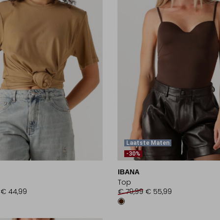
Laatste Maten
-30%
IBANA
Top
€ 44,99
€ 79,99
€ 55,99