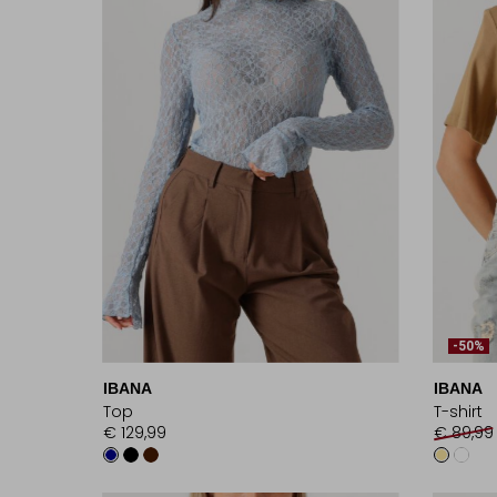
-50%
IBANA
IBANA
Top
T-shirt
€ 129,99
€ 89,99