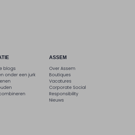
ATIE
ASSEM
le blogs
Over Assem
n onder een jurk
Boutiques
oenen
Vacatures
ouden
Corporate Social
 combineren
Responsibility
Nieuws