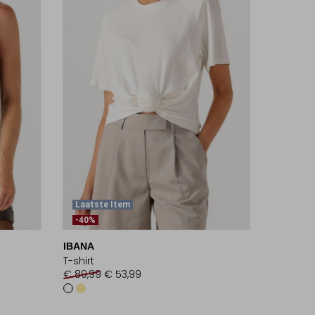
Laatste Item
-40%
IBANA
T-shirt
€ 89,99
€ 53,99