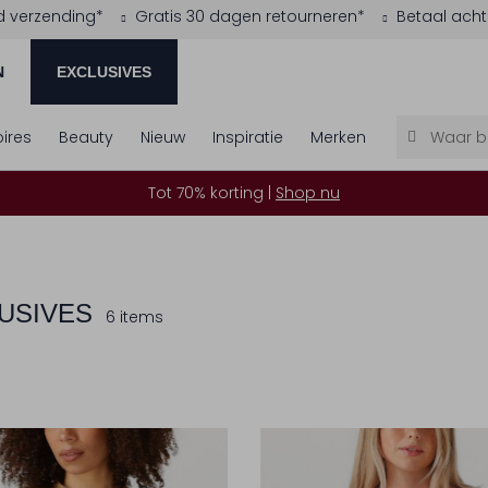
d verzending*
Gratis 30 dagen retourneren*
Betaal acht
N
EXCLUSIVES
ires
Beauty
Nieuw
Inspiratie
Merken
Tot 70% korting |
Shop nu
USIVES
6 items