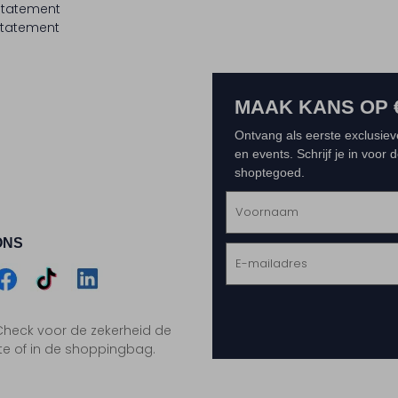
statement
tatement
MAAK KANS OP 
Ontvang als eerste exclusiev
en events. Schrijf je in voor
shoptegoed.
ONS
m
Assem
Assem
Assem
. Check voor de zekerheid de
gram
acebook
TikTok
LinkedIn
te of in de shoppingbag.