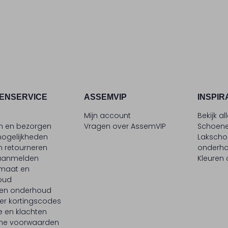
ENSERVICE
ASSEMVIP
INSPIR
t
Mijn account
Bekijk al
en en bezorgen
Vragen over AssemVIP
Schoene
ogelijkheden
Laksch
n retourneren
onderh
 aanmelden
Kleuren
maat en
oud
 en onderhoud
er kortingscodes
e en klachten
ne voorwaarden