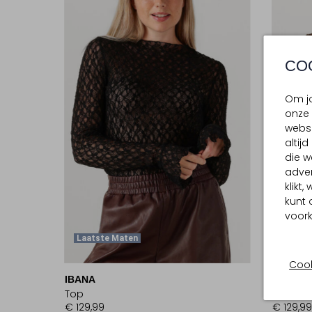
CO
Om jo
onze 
websi
altij
die w
adver
klikt
kunt 
voork
Laatste Maten
Laatst
Cook
IBANA
IBANA
Top
Top
€ 129,99
€ 129,99