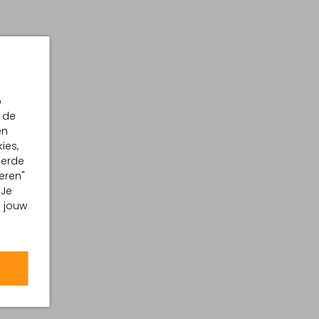
p
 de
en
ies,
eerde
eren"
 Je
m jouw