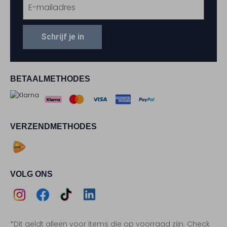
Schrijf je in
BETAALMETHODES
VERZENDMETHODES
VOLG ONS
Assem
Assem
Assem
Assem
*Dit geldt alleen voor items die op voorraad zijn. Check