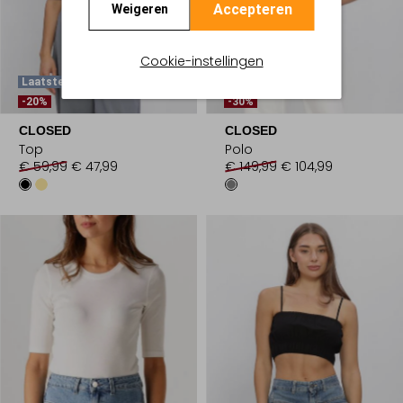
Accepteren
Weigeren
Cookie-instellingen
Laatste Item
Laatste Items
-20%
-30%
CLOSED
CLOSED
Top
Polo
€ 59,99
€ 47,99
€ 149,99
€ 104,99