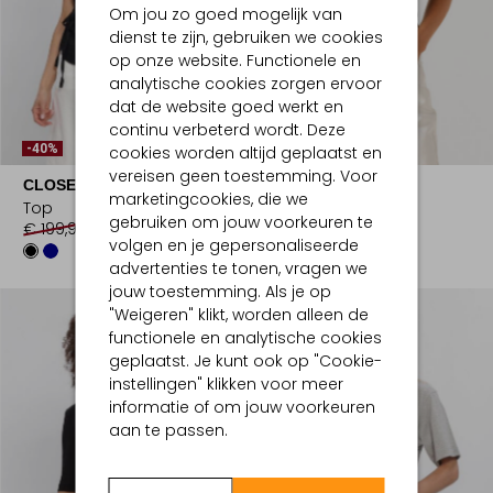
Om jou zo goed mogelijk van
dienst te zijn, gebruiken we cookies
op onze website. Functionele en
analytische cookies zorgen ervoor
dat de website goed werkt en
continu verbeterd wordt. Deze
-40%
-30%
cookies worden altijd geplaatst en
vereisen geen toestemming. Voor
CLOSED
CLOSED
marketingcookies, die we
Top
Top
gebruiken om jouw voorkeuren te
€ 199,99
€ 119,99
€ 59,99
€ 41,99
volgen en je gepersonaliseerde
advertenties te tonen, vragen we
jouw toestemming. Als je op
"Weigeren" klikt, worden alleen de
functionele en analytische cookies
geplaatst. Je kunt ook op "Cookie-
instellingen" klikken voor meer
informatie of om jouw voorkeuren
aan te passen.