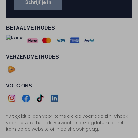
Schrijf je in
BETAALMETHODES
VERZENDMETHODES
VOLG ONS
Assem
Assem
Assem
Assem
*Dit geldt alleen voor items die op voorraad zijn. Check
Instagram
Facebook
TikTok
LinkedIn
voor de zekerheid de verwachte bezorgdatum bij het
item op de website of in de shoppingbag.