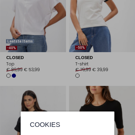
Laatste Items
-50%
-40%
CLOSED
CLOSED
Top
T-shirt
€ 89,99
€ 53,99
€ 79,99
€ 39,99
COOKIES