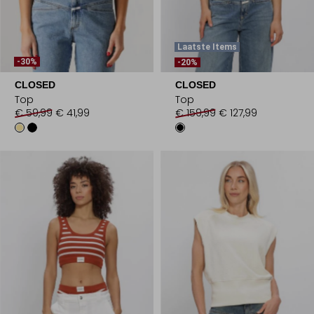
Laatste Items
-30%
-20%
CLOSED
CLOSED
Top
Top
€ 59,99
€ 41,99
€ 159,99
€ 127,99