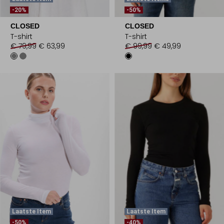
-20%
-50%
CLOSED
CLOSED
T-shirt
T-shirt
€ 79,99
€ 63,99
€ 99,99
€ 49,99
Laatste Item
Laatste Item
-50%
-40%